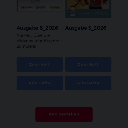
Ausgabe 8_2026
Ausgabe 3_2026
:
Nur Mut! Über die
pädagogische Kunst des
Zumutens
Zum Heft
Zum Heft
Alle Hefte
Alle Hefte
Abo bestellen