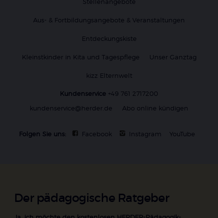
Stellenangebote
Aus- & Fortbildungsangebote & Veranstaltungen
Entdeckungskiste
Kleinstkinder in Kita und Tagespflege
Unser Ganztag
kizz Elternwelt
Kundenservice
+49 761 2717200
kundenservice@herder.de
Abo online kündigen
Folgen Sie uns:
Facebook
Instagram
YouTube
Der pädagogische Ratgeber
Ja, ich möchte den kostenlosen HERDER-Pädagogik-