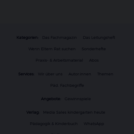
Kategorien:
Das Fachmagazin
Das Leitungsheft
Wenn Eltern Rat suchen
Sonderhefte
Praxis- & Arbeitsmaterial
Abos
Services:
Wir über uns
Autor:innen
Themen
Päd. Fachbegriffe
Angebote:
Gewinnspiele
Verlag:
Media Sales kindergarten heute
Pädagogik & Kinderbuch
WhatsApp