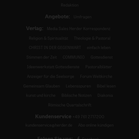
Redaktion
Angebote:
Umfragen
Verlag:
Media Sales Herder Korrespondenz
Religion & Spiritualität
Theologie & Pastoral
CHRIST IN DER GEGENWART
einfach leben
Stimmen der Zeit
COMMUNIO
Gottesdienst
Ideenwerkstatt Gottesdienste
Pastoralblätter
Anzeiger für die Seelsorge
Forum Weltkirche
Gemeinsam Glauben
Lebensspuren
Bibel lesen
kunst und kirche
Biblische Notizen
Diakonia
Römische Quartalschrift
Kundenservice
+49 761 2717200
kundenservice@herder.de
Abo online kündigen
Folgen Sie uns: