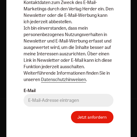
Kontaktdaten zum Zweck des E-Mail-
ausschalten.
Marketings durch den Verlag Herder ein. Den
Weiterführende Informationen finden Sie in unseren
Newsletter oder die E-Mail-Werbung kann
Datenschutzhinweisen
.
ich jederzeit abbestellen.
Ich bin einverstanden, dass mein
E-Mail
personenbezogenes Nutzungsverhalten in
Newsletter und E-Mail-Werbung erfasst und
ausgewertet wird, um die Inhalte besser auf
meine Interessen auszurichten. Über einen
Link in Newsletter oder E-Mail kann ich diese
Jetzt anmelden
Funktion jederzeit ausschalten.
Weiterführende Informationen finden Sie in
unseren
Datenschutzhinweisen
.
E-Mail
AGB und Widerrufsbelehrung
Datenschutz
Jetzt anfordern
Barrierefreiheit
Impressum