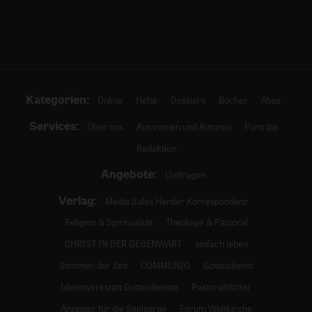
Kategorien:
Online
Hefte
Dossiers
Bücher
Abos
Services:
Über uns
Autorinnen und Autoren
Porträts
Redaktion
Angebote:
Umfragen
Verlag:
Media Sales Herder Korrespondenz
Religion & Spiritualität
Theologie & Pastoral
CHRIST IN DER GEGENWART
einfach leben
Stimmen der Zeit
COMMUNIO
Gottesdienst
Ideenwerkstatt Gottesdienste
Pastoralblätter
Anzeiger für die Seelsorge
Forum Weltkirche