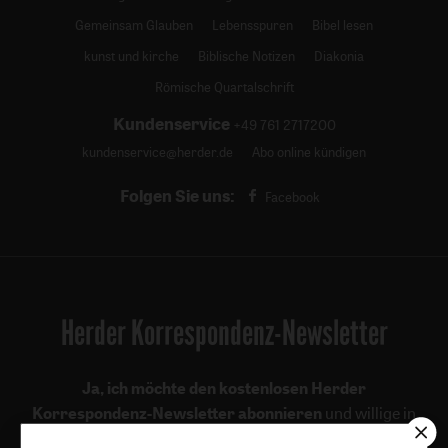
Gemeinsam Glauben
Lebensspuren
Bibel lesen
kunst und kirche
Biblische Notizen
Diakonia
Römische Quartalschrift
Kundenservice
+49 761 2717200
kundenservice@herder.de
Abo online kündigen
Folgen Sie uns:
Facebook
Herder Korrespondenz-Newsletter
Ja, ich möchte den kostenlosen Herder
Korrespondenz-Newsletter abonnieren
und willige in
die Verwendung meiner Kontaktdaten zum Zweck des E-