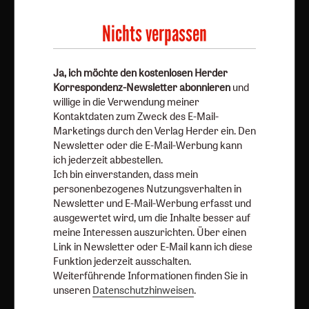
Mail-Marketings durch den Verlag Herder ein. Den
Newsletter oder die E-Mail-Werbung kann ich jederzeit
Nichts verpassen
abbestellen.
Ich bin einverstanden, dass mein personenbezogenes
Ja, ich möchte den kostenlosen Herder
Nutzungsverhalten in Newsletter und E-Mail-Werbung
Korrespondenz-Newsletter abonnieren
und
erfasst und ausgewertet wird, um die Inhalte besser auf
willige in die Verwendung meiner
meine Interessen auszurichten. Über einen Link in
Kontaktdaten zum Zweck des E-Mail-
Newsletter oder E-Mail kann ich diese Funktion jederzeit
Marketings durch den Verlag Herder ein. Den
Newsletter oder die E-Mail-Werbung kann
ausschalten.
ich jederzeit abbestellen.
Weiterführende Informationen finden Sie in unseren
Ich bin einverstanden, dass mein
Datenschutzhinweisen
.
personenbezogenes Nutzungsverhalten in
Newsletter und E-Mail-Werbung erfasst und
E-Mail
ausgewertet wird, um die Inhalte besser auf
meine Interessen auszurichten. Über einen
Link in Newsletter oder E-Mail kann ich diese
Funktion jederzeit ausschalten.
Jetzt anmelden
Weiterführende Informationen finden Sie in
unseren
Datenschutzhinweisen
.