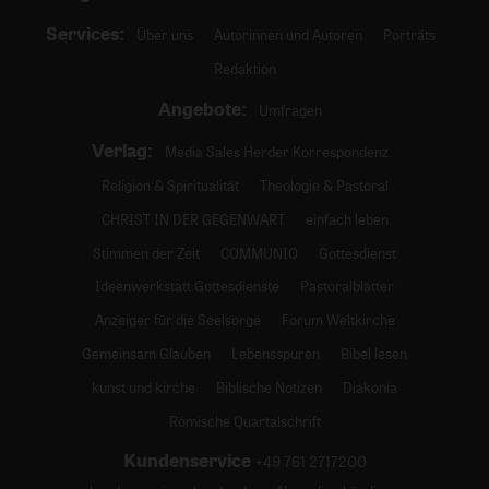
Services:
Über uns
Autorinnen und Autoren
Porträts
Redaktion
Angebote:
Umfragen
Verlag:
Media Sales Herder Korrespondenz
Religion & Spiritualität
Theologie & Pastoral
CHRIST IN DER GEGENWART
einfach leben
Stimmen der Zeit
COMMUNIO
Gottesdienst
Ideenwerkstatt Gottesdienste
Pastoralblätter
Anzeiger für die Seelsorge
Forum Weltkirche
Gemeinsam Glauben
Lebensspuren
Bibel lesen
kunst und kirche
Biblische Notizen
Diakonia
Römische Quartalschrift
Kundenservice
+49 761 2717200