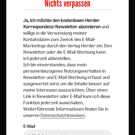
Nichts verpassen
meine Interessen auszurichten. Über einen Link in
Newsletter oder E-Mail kann ich diese Funktion jederzeit
ausschalten.
Ja, ich möchte den kostenlosen Herder
Korrespondenz-Newsletter abonnieren
und
Weiterführende Informationen finden Sie in unseren
willige in die Verwendung meiner
Datenschutzhinweisen
.
Kontaktdaten zum Zweck des E-Mail-
Marketings durch den Verlag Herder ein. Den
E-Mail
Newsletter oder die E-Mail-Werbung kann
ich jederzeit abbestellen.
Ich bin einverstanden, dass mein
personenbezogenes Nutzungsverhalten in
Jetzt anmelden
Newsletter und E-Mail-Werbung erfasst und
ausgewertet wird, um die Inhalte besser auf
meine Interessen auszurichten. Über einen
Link in Newsletter oder E-Mail kann ich diese
Funktion jederzeit ausschalten.
Weiterführende Informationen finden Sie in
unseren
Datenschutzhinweisen
.
AGB und Widerrufsbelehrung
Datenschutz
E-Mail
Barrierefreiheit
Impressum