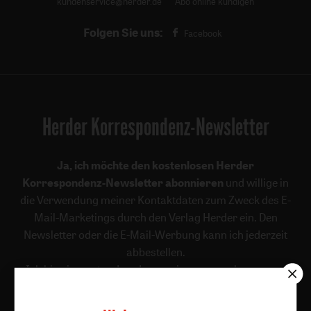
kundenservice@herder.de
Abo online kündigen
Folgen Sie uns:
Facebook
Herder Korrespondenz-Newsletter
Ja, ich möchte den kostenlosen Herder
Korrespondenz-Newsletter abonnieren
und willige in
die Verwendung meiner Kontaktdaten zum Zweck des E-
Mail-Marketings durch den Verlag Herder ein. Den
Newsletter oder die E-Mail-Werbung kann ich jederzeit
abbestellen.
Ich bin einverstanden, dass mein personenbezogenes
Nutzungsverhalten in Newsletter und E-Mail-Werbung
erfasst und ausgewertet wird, um die Inhalte besser auf