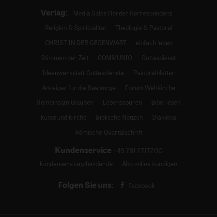
Verlag:
Media Sales Herder Korrespondenz
Religion & Spiritualität
Theologie & Pastoral
CHRIST IN DER GEGENWART
einfach leben
Stimmen der Zeit
COMMUNIO
Gottesdienst
Ideenwerkstatt Gottesdienste
Pastoralblätter
Anzeiger für die Seelsorge
Forum Weltkirche
Gemeinsam Glauben
Lebensspuren
Bibel lesen
kunst und kirche
Biblische Notizen
Diakonia
Römische Quartalschrift
Kundenservice
+49 761 2717200
kundenservice@herder.de
Abo online kündigen
Folgen Sie uns:
Facebook