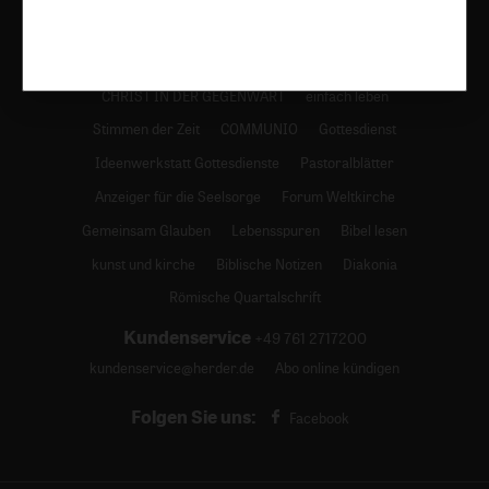
Verlag:
Media Sales Herder Korrespondenz
Religion & Spiritualität
Theologie & Pastoral
CHRIST IN DER GEGENWART
einfach leben
Stimmen der Zeit
COMMUNIO
Gottesdienst
Ideenwerkstatt Gottesdienste
Pastoralblätter
Anzeiger für die Seelsorge
Forum Weltkirche
Gemeinsam Glauben
Lebensspuren
Bibel lesen
kunst und kirche
Biblische Notizen
Diakonia
Römische Quartalschrift
Kundenservice
+49 761 2717200
kundenservice@herder.de
Abo online kündigen
Folgen Sie uns:
Facebook