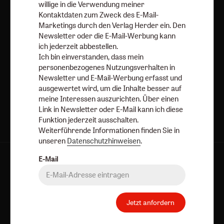
willige in die Verwendung meiner
Zum Heft
Zum Heft
Zum Heft
Kontaktdaten zum Zweck des E-Mail-
Marketings durch den Verlag Herder ein. Den
Newsletter oder die E-Mail-Werbung kann
ich jederzeit abbestellen.
Alle Hefte
Ich bin einverstanden, dass mein
personenbezogenes Nutzungsverhalten in
Newsletter und E-Mail-Werbung erfasst und
Abo bestellen
ausgewertet wird, um die Inhalte besser auf
meine Interessen auszurichten. Über einen
Link in Newsletter oder E-Mail kann ich diese
Funktion jederzeit ausschalten.
Weiterführende Informationen finden Sie in
unseren
Datenschutzhinweisen
.
E-Mail
Kategorien:
Online
Hefte
Dossiers
Bücher
Abos
Services:
Über uns
Autorinnen und Autoren
Porträts
Redaktion
Jetzt anfordern
Angebote:
Umfragen