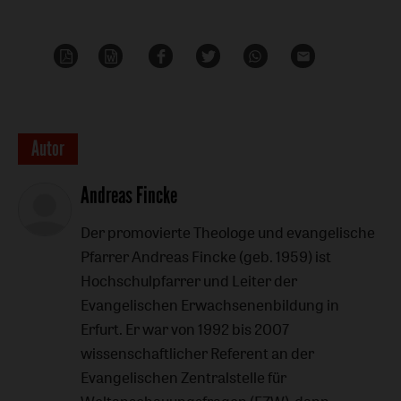
PDF-
Word
Teilen
Teilen
Whatsapp
Mailen
Datei
Überschrift
Autor
Artikel-
Andreas Fincke
Infos
Der promovierte Theologe und evangelische
Pfarrer Andreas Fincke (geb. 1959) ist
Hochschulpfarrer und Leiter der
Evangelischen Erwachsenenbildung in
Erfurt. Er war von 1992 bis 2007
wissenschaftlicher Referent an der
Evangelischen Zentralstelle für