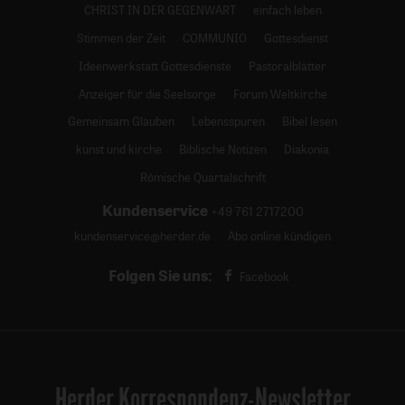
CHRIST IN DER GEGENWART
einfach leben
Stimmen der Zeit
COMMUNIO
Gottesdienst
Ideenwerkstatt Gottesdienste
Pastoralblätter
Anzeiger für die Seelsorge
Forum Weltkirche
Gemeinsam Glauben
Lebensspuren
Bibel lesen
kunst und kirche
Biblische Notizen
Diakonia
Römische Quartalschrift
Kundenservice
+49 761 2717200
kundenservice@herder.de
Abo online kündigen
Folgen Sie uns:
Facebook
Herder Korrespondenz-Newsletter