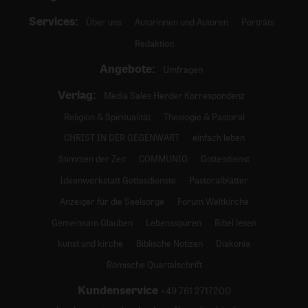
Services:
Über uns
Autorinnen und Autoren
Porträts
Redaktion
Angebote:
Umfragen
Verlag:
Media Sales Herder Korrespondenz
Religion & Spiritualität
Theologie & Pastoral
CHRIST IN DER GEGENWART
einfach leben
Stimmen der Zeit
COMMUNIO
Gottesdienst
Ideenwerkstatt Gottesdienste
Pastoralblätter
Anzeiger für die Seelsorge
Forum Weltkirche
Gemeinsam Glauben
Lebensspuren
Bibel lesen
kunst und kirche
Biblische Notizen
Diakonia
Römische Quartalschrift
Kundenservice
+49 761 2717200