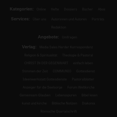
Kategorien:
Online
Hefte
Dossiers
Bücher
Abos
Services:
Über uns
Autorinnen und Autoren
Porträts
Redaktion
Angebote:
Umfragen
Verlag:
Media Sales Herder Korrespondenz
Religion & Spiritualität
Theologie & Pastoral
CHRIST IN DER GEGENWART
einfach leben
Stimmen der Zeit
COMMUNIO
Gottesdienst
Ideenwerkstatt Gottesdienste
Pastoralblätter
Anzeiger für die Seelsorge
Forum Weltkirche
Gemeinsam Glauben
Lebensspuren
Bibel lesen
kunst und kirche
Biblische Notizen
Diakonia
Römische Quartalschrift