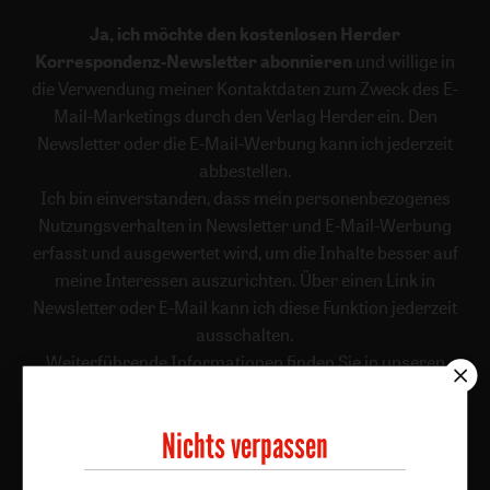
Ja, ich möchte den kostenlosen Herder
Korrespondenz-Newsletter abonnieren
und willige in
die Verwendung meiner Kontaktdaten zum Zweck des E-
Mail-Marketings durch den Verlag Herder ein. Den
Newsletter oder die E-Mail-Werbung kann ich jederzeit
abbestellen.
Ich bin einverstanden, dass mein personenbezogenes
Nutzungsverhalten in Newsletter und E-Mail-Werbung
erfasst und ausgewertet wird, um die Inhalte besser auf
meine Interessen auszurichten. Über einen Link in
Newsletter oder E-Mail kann ich diese Funktion jederzeit
ausschalten.
Weiterführende Informationen finden Sie in unseren
Datenschutzhinweisen
.
E-Mail
Nichts verpassen