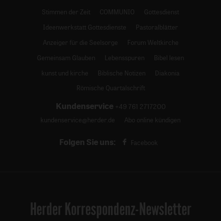
Stimmen der Zeit
COMMUNIO
Gottesdienst
Ideenwerkstatt Gottesdienste
Pastoralblätter
Anzeiger für die Seelsorge
Forum Weltkirche
Gemeinsam Glauben
Lebensspuren
Bibel lesen
kunst und kirche
Biblische Notizen
Diakonia
Römische Quartalschrift
Kundenservice
+49 761 2717200
kundenservice@herder.de
Abo online kündigen
Folgen Sie uns:
Facebook
Herder Korrespondenz-Newsletter