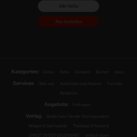
Alle Hefte
Abo bestellen
Kategorien:
Online
Hefte
Dossiers
Bücher
Abos
Services:
Über uns
Autorinnen und Autoren
Porträts
Redaktion
Angebote:
Umfragen
Verlag:
Media Sales Herder Korrespondenz
Religion & Spiritualität
Theologie & Pastoral
CHRIST IN DER GEGENWART
einfach leben