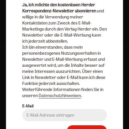
Ja, ich möchte den kostenlosen Herder
Korrespondenz-Newsletter abonnieren
und
Jetzt anmelden
willige in die Verwendung meiner
Kontaktdaten zum Zweck des E-Mail-
Marketings durch den Verlag Herder ein. Den
Newsletter oder die E-Mail-Werbung kann
ich jederzeit abbestellen.
Ich bin einverstanden, dass mein
personenbezogenes Nutzungsverhalten in
AGB und Widerrufsbelehrung
Datenschutz
Newsletter und E-Mail-Werbung erfasst und
ausgewertet wird, um die Inhalte besser auf
Barrierefreiheit
Impressum
meine Interessen auszurichten. Über einen
Link in Newsletter oder E-Mail kann ich diese
Funktion jederzeit ausschalten.
Vertrag widerrufen
Abo online kündigen
Weiterführende Informationen finden Sie in
unseren
Datenschutzhinweisen
.
E-Mail