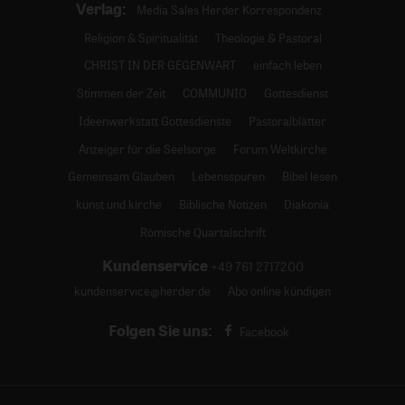
Verlag:
Media Sales Herder Korrespondenz
Religion & Spiritualität
Theologie & Pastoral
CHRIST IN DER GEGENWART
einfach leben
Stimmen der Zeit
COMMUNIO
Gottesdienst
Ideenwerkstatt Gottesdienste
Pastoralblätter
Anzeiger für die Seelsorge
Forum Weltkirche
Gemeinsam Glauben
Lebensspuren
Bibel lesen
kunst und kirche
Biblische Notizen
Diakonia
Römische Quartalschrift
Kundenservice
+49 761 2717200
kundenservice@herder.de
Abo online kündigen
Folgen Sie uns:
Facebook