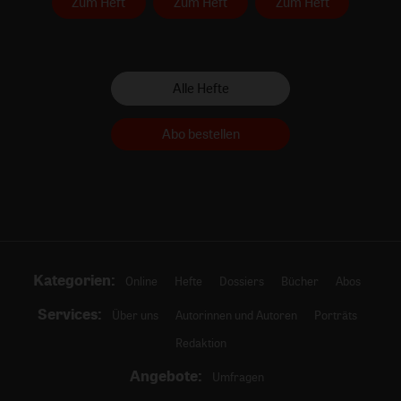
Zum Heft
Zum Heft
Zum Heft
Alle Hefte
Abo bestellen
Kategorien:
Online
Hefte
Dossiers
Bücher
Abos
Services:
Über uns
Autorinnen und Autoren
Porträts
Redaktion
Angebote:
Umfragen