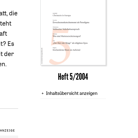
tt, die
teht
aft
t? Es
t der
en.
Heft 5/2004
Inhaltsübersicht anzeigen