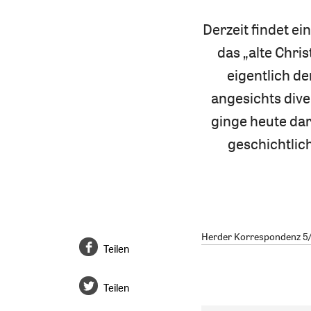
Derzeit findet e
das „alte Chri
eigentlich de
angesichts dive
ginge heute da
geschichtlic
Herder Korrespondenz 5/2
Teilen
Teilen