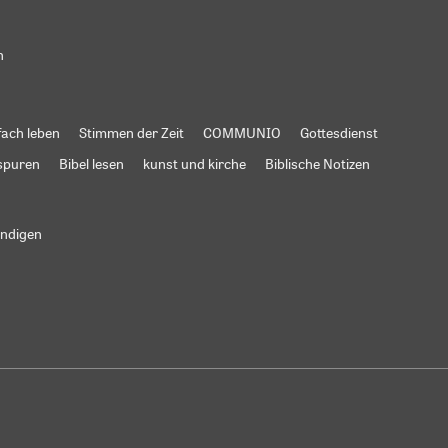
n
fach leben
Stimmen der Zeit
COMMUNIO
Gottesdienst
spuren
Bibel lesen
kunst und kirche
Biblische Notizen
ündigen