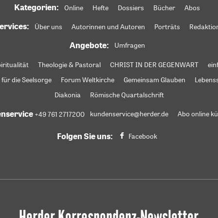
Kategorien:
Online
Hefte
Dossiers
Bücher
Abos
ervices:
Über uns
Autorinnen und Autoren
Porträts
Redaktio
Angebote:
Umfragen
iritualität
Theologie & Pastoral
CHRIST IN DER GEGENWART
ein
 für die Seelsorge
Forum Weltkirche
Gemeinsam Glauben
Lebens
Diakonia
Römische Quartalschrift
nservice
+49 761 2717200
kundenservice@herder.de
Abo online k
Folgen Sie uns:
Facebook
Herder Korrespondenz-Newsletter