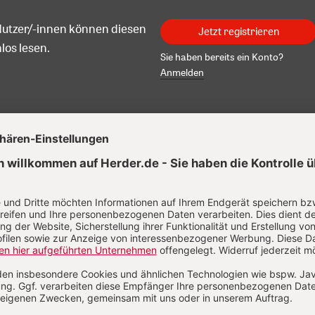
Nutzer/-innen können diesen
Jetzt registrieren
los lesen.
Sie haben bereits ein Konto?
Anmelden
 Müller
Müller (geb. 1955) ist seit 1996 Professor für Philosophische
fragen der Theologie an der Katholisch-Theologischen Fakul
rsität Münster.