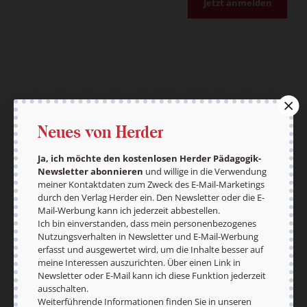
Jetzt anmelden
AGB und Widerrufsbelehrung
Datenschutz
Neues von Herder
Barrierefreiheit
Impressum
Ja, ich möchte den kostenlosen Herder Pädagogik-
Newsletter abonnieren
und willige in die Verwendung
meiner Kontaktdaten zum Zweck des E-Mail-Marketings
Vertrag widerrufen
Abo online kündigen
durch den Verlag Herder ein. Den Newsletter oder die E-
Mail-Werbung kann ich jederzeit abbestellen.
Ich bin einverstanden, dass mein personenbezogenes
Nutzungsverhalten in Newsletter und E-Mail-Werbung
erfasst und ausgewertet wird, um die Inhalte besser auf
meine Interessen auszurichten. Über einen Link in
Newsletter oder E-Mail kann ich diese Funktion jederzeit
ausschalten.
Weiterführende Informationen finden Sie in unseren