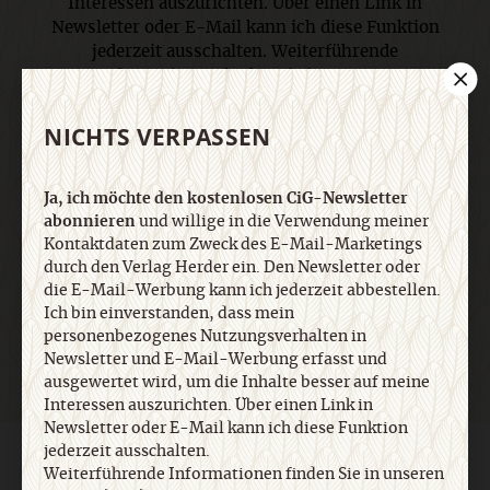
Interessen auszurichten. Über einen Link in
Newsletter oder E-Mail kann ich diese Funktion
jederzeit ausschalten. Weiterführende
Informationen finden Sie in unseren
Datenschutzhinweisen
.
NICHTS VERPASSEN
E-Mail
Ja, ich möchte den kostenlosen CiG-Newsletter
abonnieren
und willige in die Verwendung meiner
Kontaktdaten zum Zweck des E-Mail-Marketings
durch den Verlag Herder ein. Den Newsletter oder
Jetzt anmelden
die E-Mail-Werbung kann ich jederzeit abbestellen.
Ich bin einverstanden, dass mein
personenbezogenes Nutzungsverhalten in
Newsletter und E-Mail-Werbung erfasst und
ausgewertet wird, um die Inhalte besser auf meine
Interessen auszurichten. Über einen Link in
Newsletter oder E-Mail kann ich diese Funktion
jederzeit ausschalten.
AGB und Widerrufsbelehrung
Datenschutz
Barrierefreiheit
Weiterführende Informationen finden Sie in unseren
Impressum