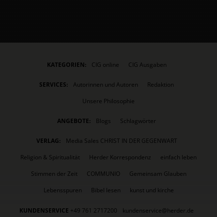
KATEGORIEN:
CIG online
CIG Ausgaben
SERVICES:
Autorinnen und Autoren
Redaktion
Unsere Philosophie
ANGEBOTE:
Blogs
Schlagwörter
VERLAG:
Media Sales CHRIST IN DER GEGENWART
Religion & Spiritualität
Herder Korrespondenz
einfach leben
Stimmen der Zeit
COMMUNIO
Gemeinsam Glauben
Lebensspuren
Bibel lesen
kunst und kirche
KUNDENSERVICE
+49 761 2717200
kundenservice@herder.de