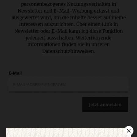
personenbezogenes Nutzungsverhalten in
Newsletter und E-Mail-Werbung erfasst und
ausgewertet wird, um die Inhalte besser auf meine
Interessen auszurichten. Über einen Link in
Newsletter oder E-Mail kann ich diese Funktion
jederzeit ausschalten. Weiterführende
Informationen finden Sie in unseren
Datenschutzhinweisen
.
E-Mail
Jetzt anmelden