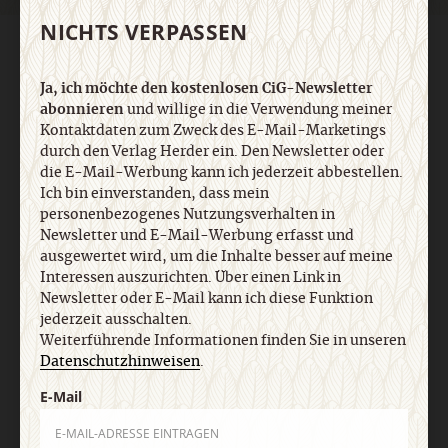
NICHTS VERPASSEN
AGB und Widerrufsbelehrung
Datenschutz
Barrierefreiheit
Impressum
Ja, ich möchte den kostenlosen CiG-Newsletter
abonnieren
und willige in die Verwendung meiner
Kontaktdaten zum Zweck des E-Mail-Marketings
Vertrag widerrufen
Abo online kündigen
durch den Verlag Herder ein. Den Newsletter oder
die E-Mail-Werbung kann ich jederzeit abbestellen.
Ich bin einverstanden, dass mein
personenbezogenes Nutzungsverhalten in
Newsletter und E-Mail-Werbung erfasst und
ausgewertet wird, um die Inhalte besser auf meine
Interessen auszurichten. Über einen Link in
Newsletter oder E-Mail kann ich diese Funktion
jederzeit ausschalten.
Weiterführende Informationen finden Sie in unseren
Datenschutzhinweisen
.
Nach oben
E-Mail