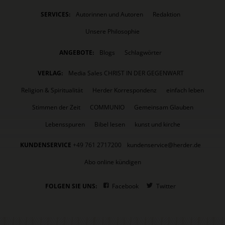
SERVICES:
Autorinnen und Autoren
Redaktion
Unsere Philosophie
ANGEBOTE:
Blogs
Schlagwörter
VERLAG:
Media Sales CHRIST IN DER GEGENWART
Religion & Spiritualität
Herder Korrespondenz
einfach leben
Stimmen der Zeit
COMMUNIO
Gemeinsam Glauben
Lebensspuren
Bibel lesen
kunst und kirche
KUNDENSERVICE
+49 761 2717200
kundenservice@herder.de
Abo online kündigen
FOLGEN SIE UNS:
Facebook
Twitter