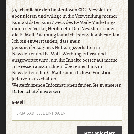
Ja, ich möchte den kostenlosen CiG-Newsletter
abonnieren
und willige in die Verwendung meiner
Kontaktdaten zum Zweck des E-Mail-Marketings
durch den Verlag Herder ein. Den Newsletter oder
die E-Mail-Werbung kann ich jederzeit abbestellen.
Ich bin einverstanden, dass mein
Nach oben
personenbezogenes Nutzungsverhalten in
Newsletter und E-Mail-Werbung erfasst und
ausgewertet wird, um die Inhalte besser auf meine
Interessen auszurichten. Über einen Link in
Newsletter oder E-Mail kann ich diese Funktion
jederzeit ausschalten.
Weiterführende Informationen finden Sie in unseren
Datenschutzhinweisen
.
E-Mail
Jetzt anfordern