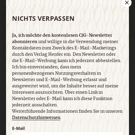
Jetzt anmelden
NICHTS VERPASSEN
Ja, ich möchte den kostenlosen CiG-Newsletter
abonnieren
und willige in die Verwendung meiner
Kontaktdaten zum Zweck des E-Mail-Marketings
AGB und Widerrufsbelehrung
Datenschutz
Barrierefreiheit
durch den Verlag Herder ein. Den Newsletter oder
Impressum
die E-Mail-Werbung kann ich jederzeit abbestellen.
Ich bin einverstanden, dass mein
personenbezogenes Nutzungsverhalten in
Vertrag widerrufen
Abo online kündigen
Newsletter und E-Mail-Werbung erfasst und
ausgewertet wird, um die Inhalte besser auf meine
Interessen auszurichten. Über einen Link in
Newsletter oder E-Mail kann ich diese Funktion
jederzeit ausschalten.
Weiterführende Informationen finden Sie in unseren
Datenschutzhinweisen
.
E-Mail