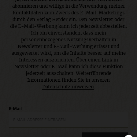
abonnieren
und willige in die Verwendung meiner
Kontaktdaten zum Zweck des E-Mail-Marketings
durch den Verlag Herder ein. Den Newsletter oder
die E-Mail-Werbung kann ich jederzeit abbestellen.
Ich bin einverstanden, dass mein
personenbezogenes Nutzungsverhalten in
Newsletter und E-Mail-Werbung erfasst und
ausgewertet wird, um die Inhalte besser auf meine
Interessen auszurichten. Über einen Link in
Newsletter oder E-Mail kann ich diese Funktion
jederzeit ausschalten. Weiterführende
Informationen finden Sie in unseren
Datenschutzhinweisen
.
E-Mail