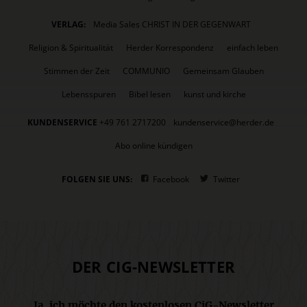
VERLAG:
Media Sales CHRIST IN DER GEGENWART
Religion & Spiritualität
Herder Korrespondenz
einfach leben
Stimmen der Zeit
COMMUNIO
Gemeinsam Glauben
Lebensspuren
Bibel lesen
kunst und kirche
KUNDENSERVICE
+49 761 2717200
kundenservice@herder.de
Abo online kündigen
FOLGEN SIE UNS:
Facebook
Twitter
DER CIG-NEWSLETTER
Ja, ich möchte den kostenlosen CiG-Newsletter