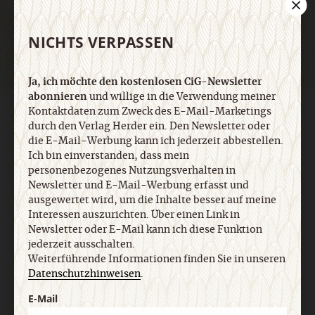
Jetzt anmelden
NICHTS VERPASSEN
Ja, ich möchte den kostenlosen CiG-Newsletter
abonnieren
und willige in die Verwendung meiner
Kontaktdaten zum Zweck des E-Mail-Marketings
AGB und Widerrufsbelehrung
Datenschutz
Barrierefreiheit
durch den Verlag Herder ein. Den Newsletter oder
Impressum
die E-Mail-Werbung kann ich jederzeit abbestellen.
Ich bin einverstanden, dass mein
personenbezogenes Nutzungsverhalten in
Vertrag widerrufen
Abo online kündigen
Newsletter und E-Mail-Werbung erfasst und
ausgewertet wird, um die Inhalte besser auf meine
Interessen auszurichten. Über einen Link in
Newsletter oder E-Mail kann ich diese Funktion
jederzeit ausschalten.
Weiterführende Informationen finden Sie in unseren
Datenschutzhinweisen
.
E-Mail