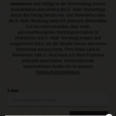
abonnieren
und willige in die Verwendung meiner
Kontaktdaten zum Zweck des E-Mail-Marketings
durch den Verlag Herder ein. Den Newsletter oder
die E-Mail-Werbung kann ich jederzeit abbestellen.
Ich bin einverstanden, dass mein
personenbezogenes Nutzungsverhalten in
Newsletter und E-Mail-Werbung erfasst und
ausgewertet wird, um die Inhalte besser auf meine
Interessen auszurichten. Über einen Link in
Newsletter oder E-Mail kann ich diese Funktion
jederzeit ausschalten. Weiterführende
Informationen finden Sie in unseren
Datenschutzhinweisen
.
E-Mail