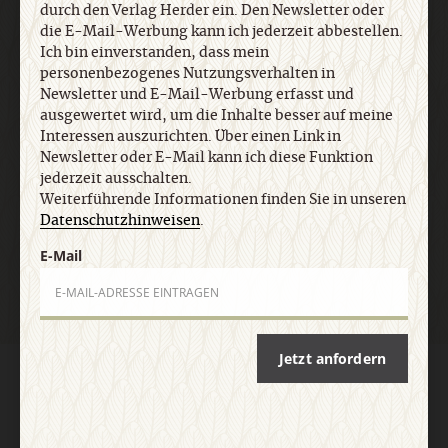
jederzeit ausschalten. Weiterführende
durch den Verlag Herder ein. Den Newsletter oder
Informationen finden Sie in unseren
die E-Mail-Werbung kann ich jederzeit abbestellen.
Datenschutzhinweisen
.
Ich bin einverstanden, dass mein
personenbezogenes Nutzungsverhalten in
Newsletter und E-Mail-Werbung erfasst und
ausgewertet wird, um die Inhalte besser auf meine
E-Mail
Interessen auszurichten. Über einen Link in
Newsletter oder E-Mail kann ich diese Funktion
jederzeit ausschalten.
Weiterführende Informationen finden Sie in unseren
Datenschutzhinweisen
.
Jetzt anmelden
E-Mail
Jetzt anfordern
AGB und Widerrufsbelehrung
Datenschutz
Barrierefreiheit
Impressum