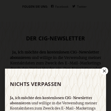
FOLGEN SIE UNS:
Facebook
Twitter
DER CIG-NEWSLETTER
Ja, ich möchte den kostenlosen CiG-Newsletter
abonnieren
und willige in die Verwendung meiner
Kontaktdaten zum Zweck des E-Mail-Marketings
durch den Verlag Herder ein. Den Newsletter oder
die E-Mail-Werbung kann ich jederzeit abbestellen.
Ich bin einverstanden, dass mein
NICHTS VERPASSEN
personenbezogenes Nutzungsverhalten in
Newsletter und E-Mail-Werbung erfasst und
ausgewertet wird, um die Inhalte besser auf meine
Ja, ich möchte den kostenlosen CiG-Newsletter
Interessen auszurichten. Über einen Link in
abonnieren
und willige in die Verwendung meiner
Newsletter oder E-Mail kann ich diese Funktion
Kontaktdaten zum Zweck des E-Mail-Marketings