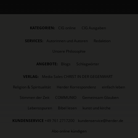
KATEGORIEN:
CIG online
CIG Ausgaben
SERVICES:
Autorinnen und Autoren
Redaktion
Unsere Philosophie
ANGEBOTE:
Blogs
Schlagwörter
VERLAG:
Media Sales CHRIST IN DER GEGENWART
Religion & Spiritualität
Herder Korrespondenz
einfach leben
Stimmen der Zeit
COMMUNIO
Gemeinsam Glauben
Lebensspuren
Bibel lesen
kunst und kirche
KUNDENSERVICE
+49 761 2717200
kundenservice@herder.de
Abo online kündigen