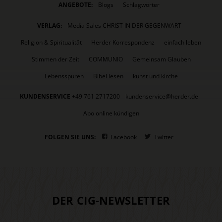
ANGEBOTE:
Blogs
Schlagwörter
VERLAG:
Media Sales CHRIST IN DER GEGENWART
Religion & Spiritualität
Herder Korrespondenz
einfach leben
Stimmen der Zeit
COMMUNIO
Gemeinsam Glauben
Lebensspuren
Bibel lesen
kunst und kirche
KUNDENSERVICE
+49 761 2717200
kundenservice@herder.de
Abo online kündigen
FOLGEN SIE UNS:
Facebook
Twitter
DER CIG-NEWSLETTER