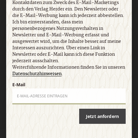
Kontaktdaten zum Zweck des E-Mail-Marketings
ausgewertet wird, um die Inhalte besser auf meine
durch den Verlag Herder ein. Den Newsletter oder
Interessen auszurichten. Über einen Link in
die E-Mail-Werbung kann ich jederzeit abbestellen.
Newsletter oder E-Mail kann ich diese Funktion
Ich bin einverstanden, dass mein
jederzeit ausschalten. Weiterführende
personenbezogenes Nutzungsverhalten in
Informationen finden Sie in unseren
Newsletter und E-Mail-Werbung erfasst und
Datenschutzhinweisen
.
ausgewertet wird, um die Inhalte besser auf meine
Interessen auszurichten. Über einen Link in
Newsletter oder E-Mail kann ich diese Funktion
E-Mail
jederzeit ausschalten.
Weiterführende Informationen finden Sie in unseren
Datenschutzhinweisen
.
E-Mail
Jetzt anmelden
Jetzt anfordern