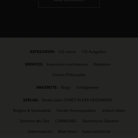
KATEGORIEN:
CIG online
CIG Ausgaben
SERVICES:
Autorinnen und Autoren
Redaktion
Unsere Philosophie
ANGEBOTE:
Blogs
Schlagwörter
VERLAG:
Media Sales CHRIST IN DER GEGENWART
Religion & Spiritualität
Herder Korrespondenz
einfach leben
Stimmen der Zeit
COMMUNIO
Gemeinsam Glauben
Lebensspuren
Bibel lesen
kunst und kirche