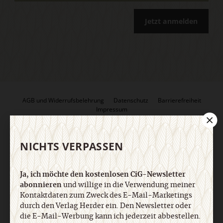
Jetzt anmelden
AGB und Widerrufsbelehrung
Datenschutz
Barrierefreiheit
Impressum
Vertrag widerrufen
Abo online kündigen
NICHTS VERPASSEN
Ja, ich möchte den kostenlosen CiG-Newsletter
abonnieren
und willige in die Verwendung meiner
Kontaktdaten zum Zweck des E-Mail-Marketings
durch den Verlag Herder ein. Den Newsletter oder
die E-Mail-Werbung kann ich jederzeit abbestellen.