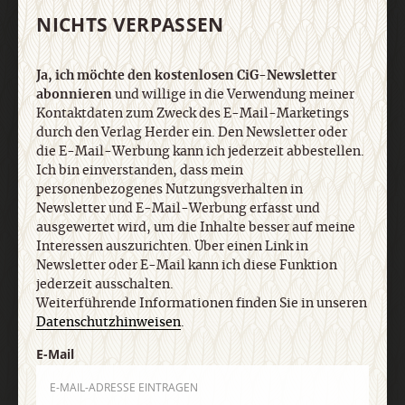
Newsletter und E-Mail-Werbung erfasst und
NICHTS VERPASSEN
ausgewertet wird, um die Inhalte besser auf meine
Interessen auszurichten. Über einen Link in
Newsletter oder E-Mail kann ich diese Funktion
Ja, ich möchte den kostenlosen CiG-Newsletter
jederzeit ausschalten. Weiterführende
abonnieren
und willige in die Verwendung meiner
Kontaktdaten zum Zweck des E-Mail-Marketings
Informationen finden Sie in unseren
durch den Verlag Herder ein. Den Newsletter oder
Datenschutzhinweisen
.
die E-Mail-Werbung kann ich jederzeit abbestellen.
Ich bin einverstanden, dass mein
personenbezogenes Nutzungsverhalten in
E-Mail
Newsletter und E-Mail-Werbung erfasst und
ausgewertet wird, um die Inhalte besser auf meine
Interessen auszurichten. Über einen Link in
Newsletter oder E-Mail kann ich diese Funktion
jederzeit ausschalten.
Jetzt anmelden
Weiterführende Informationen finden Sie in unseren
Datenschutzhinweisen
.
E-Mail