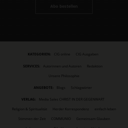
Abo bestellen
KATEGORIEN:
CIG online
CIG Ausgaben
SERVICES:
Autorinnen und Autoren
Redaktion
Unsere Philosophie
ANGEBOTE:
Blogs
Schlagwörter
VERLAG:
Media Sales CHRIST IN DER GEGENWART
Religion & Spiritualität
Herder Korrespondenz
einfach leben
Stimmen der Zeit
COMMUNIO
Gemeinsam Glauben