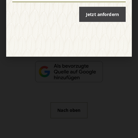
AGB und Widerrufsbelehrung
Datenschutz
Barrierefreiheit
Jetzt anfordern
Impressum
Vertrag widerrufen
Abo online kündigen
Nach oben