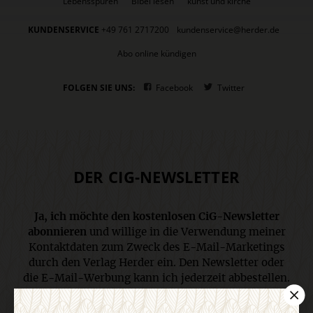
Lebensspuren
Bibel lesen
kunst und kirche
KUNDENSERVICE
+49 761 2717200
kundenservice@herder.de
Abo online kündigen
FOLGEN SIE UNS:
Facebook
Twitter
DER CIG-NEWSLETTER
Ja, ich möchte den kostenlosen CiG-Newsletter
abonnieren
und willige in die Verwendung meiner
Kontaktdaten zum Zweck des E-Mail-Marketings
durch den Verlag Herder ein. Den Newsletter oder
die E-Mail-Werbung kann ich jederzeit abbestellen.
Ich bin einverstanden, dass mein
personenbezogenes Nutzungsverhalten in