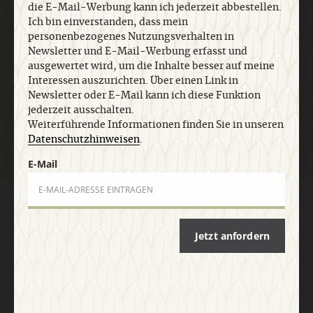
die E-Mail-Werbung kann ich jederzeit abbestellen.
Ich bin einverstanden, dass mein
E-Mail
personenbezogenes Nutzungsverhalten in
Newsletter und E-Mail-Werbung erfasst und
ausgewertet wird, um die Inhalte besser auf meine
Interessen auszurichten. Über einen Link in
Jetzt anmelden
Newsletter oder E-Mail kann ich diese Funktion
jederzeit ausschalten.
Weiterführende Informationen finden Sie in unseren
Datenschutzhinweisen
.
E-Mail
AGB und Widerrufsbelehrung
Datenschutz
Barrierefreiheit
Impressum
Jetzt anfordern
Vertrag widerrufen
Abo online kündigen