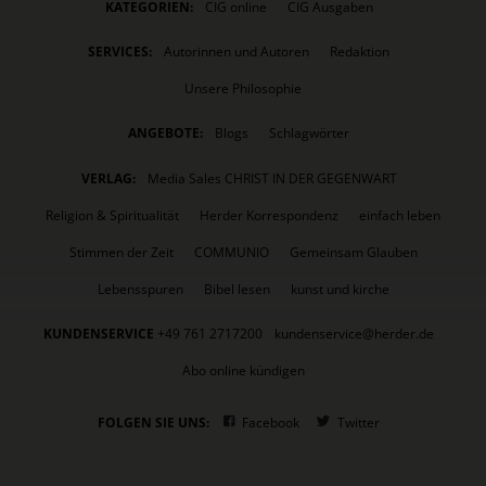
KATEGORIEN:
CIG online
CIG Ausgaben
SERVICES:
Autorinnen und Autoren
Redaktion
Unsere Philosophie
ANGEBOTE:
Blogs
Schlagwörter
VERLAG:
Media Sales CHRIST IN DER GEGENWART
Religion & Spiritualität
Herder Korrespondenz
einfach leben
Stimmen der Zeit
COMMUNIO
Gemeinsam Glauben
Lebensspuren
Bibel lesen
kunst und kirche
KUNDENSERVICE
+49 761 2717200
kundenservice@herder.de
Abo online kündigen
FOLGEN SIE UNS:
Facebook
Twitter