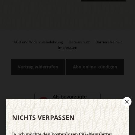
AGB und Widerrufsbelehrung
Datenschutz
Barrierefreiheit
Impressum
Vertrag widerrufen
Abo online kündigen
NICHTS VERPASSEN
Ja, ich möchte den kostenlosen CiG-Newsletter