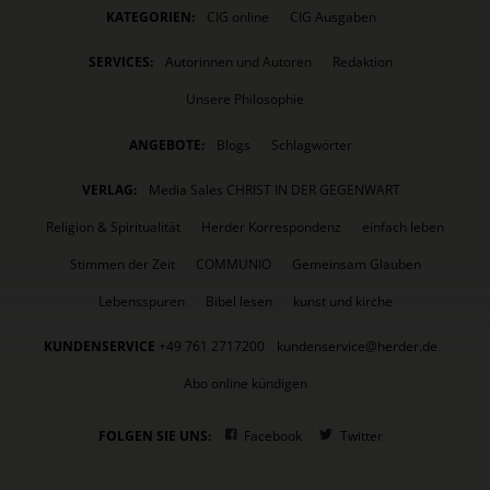
KATEGORIEN:
CIG online
CIG Ausgaben
SERVICES:
Autorinnen und Autoren
Redaktion
Unsere Philosophie
ANGEBOTE:
Blogs
Schlagwörter
VERLAG:
Media Sales CHRIST IN DER GEGENWART
Religion & Spiritualität
Herder Korrespondenz
einfach leben
Stimmen der Zeit
COMMUNIO
Gemeinsam Glauben
Lebensspuren
Bibel lesen
kunst und kirche
KUNDENSERVICE
+49 761 2717200
kundenservice@herder.de
Abo online kündigen
FOLGEN SIE UNS:
Facebook
Twitter