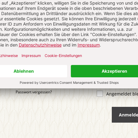
 KOMMENTIEREN
ALS GAST KOMMENTIEREN
ail
*
ort
*
Passwort vergessen?
Angemeldet bl
Anmeld