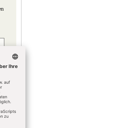
en
eren