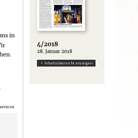
uns in
4/2018
ir
28. Januar 2018
:
chen.
Inhaltsübersicht anzeigen
)