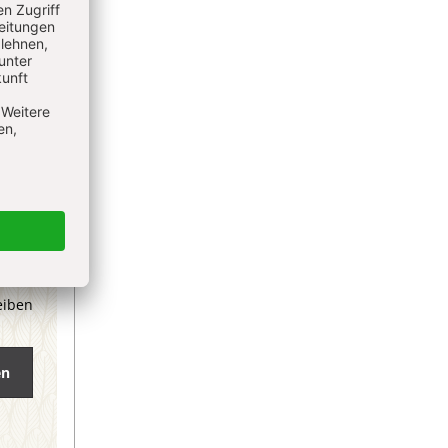
eiben
en