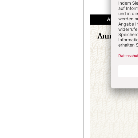
ANGEMELDET
Anmeldung
E-M
Passw