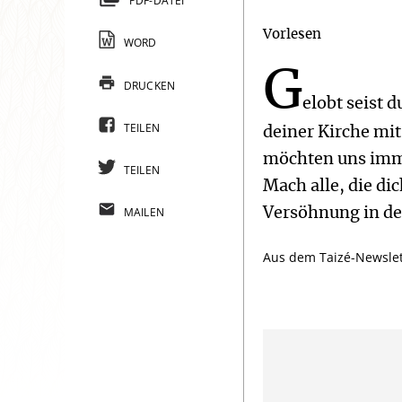
PDF-DATEI
Vorlesen
WORD
G
DRUCKEN
elobt seist 
TEILEN
deiner Kirche mi
möchten uns imme
TEILEN
Mach alle, die di
MAILEN
Versöhnung in de
Aus dem Taizé-Newslett