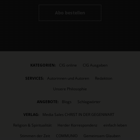
Abo bestellen
KATEGORIEN:
CIG online
CIG Ausgaben
SERVICES:
Autorinnen und Autoren
Redaktion
Unsere Philosophie
ANGEBOTE:
Blogs
Schlagwörter
VERLAG:
Media Sales CHRIST IN DER GEGENWART
Religion & Spiritualität
Herder Korrespondenz
einfach leben
Stimmen der Zeit
COMMUNIO
Gemeinsam Glauben