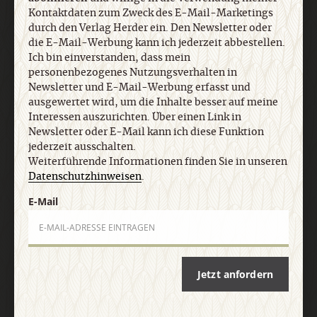
personenbezogenes Nutzungsverhalten in
Kontaktdaten zum Zweck des E-Mail-Marketings
Newsletter und E-Mail-Werbung erfasst und
durch den Verlag Herder ein. Den Newsletter oder
ausgewertet wird, um die Inhalte besser auf meine
die E-Mail-Werbung kann ich jederzeit abbestellen.
Interessen auszurichten. Über einen Link in
Ich bin einverstanden, dass mein
Newsletter oder E-Mail kann ich diese Funktion
personenbezogenes Nutzungsverhalten in
jederzeit ausschalten. Weiterführende
Newsletter und E-Mail-Werbung erfasst und
ausgewertet wird, um die Inhalte besser auf meine
Informationen finden Sie in unseren
Interessen auszurichten. Über einen Link in
Datenschutzhinweisen
.
Newsletter oder E-Mail kann ich diese Funktion
jederzeit ausschalten.
Weiterführende Informationen finden Sie in unseren
E-Mail
Datenschutzhinweisen
.
E-Mail
Jetzt anmelden
Jetzt anfordern