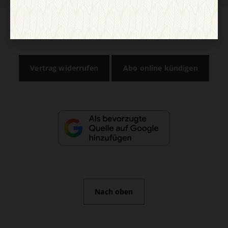
AGB und Widerrufsbelehrung
Datenschutz
Barrierefreiheit
Impressum
Vertrag widerrufen
Abo online kündigen
Nach oben