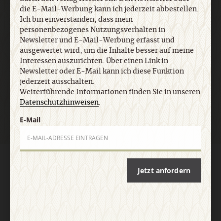
die E-Mail-Werbung kann ich jederzeit abbestellen.
Ich bin einverstanden, dass mein
personenbezogenes Nutzungsverhalten in
E-Mail
Newsletter und E-Mail-Werbung erfasst und
ausgewertet wird, um die Inhalte besser auf meine
Interessen auszurichten. Über einen Link in
Newsletter oder E-Mail kann ich diese Funktion
jederzeit ausschalten.
Jetzt anmelden
Weiterführende Informationen finden Sie in unseren
Datenschutzhinweisen
.
E-Mail
AGB und Widerrufsbelehrung
Datenschutz
Barrierefreiheit
Jetzt anfordern
Impressum
Vertrag widerrufen
Abo online kündigen