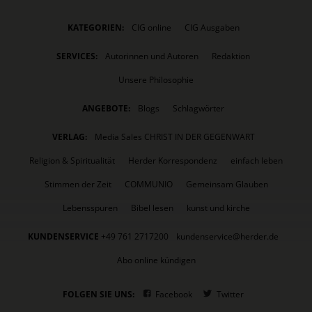
KATEGORIEN:
CIG online
CIG Ausgaben
SERVICES:
Autorinnen und Autoren
Redaktion
Unsere Philosophie
ANGEBOTE:
Blogs
Schlagwörter
VERLAG:
Media Sales CHRIST IN DER GEGENWART
Religion & Spiritualität
Herder Korrespondenz
einfach leben
Stimmen der Zeit
COMMUNIO
Gemeinsam Glauben
Lebensspuren
Bibel lesen
kunst und kirche
KUNDENSERVICE
+49 761 2717200
kundenservice@herder.de
Abo online kündigen
FOLGEN SIE UNS:
Facebook
Twitter