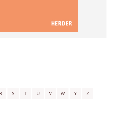
R
S
T
Ü
V
W
Y
Z