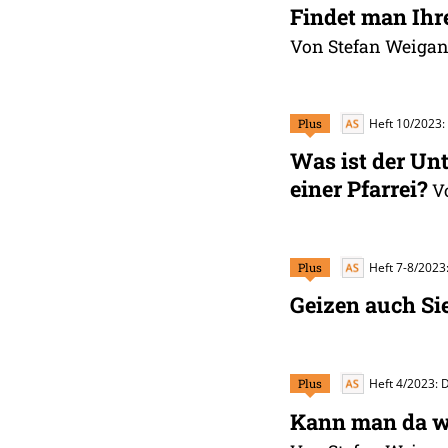
Findet man Ihr
Von Stefan Weigand
Plus
Heft 10/2023:
Was ist der U
einer Pfarrei?
V
Plus
Heft 7-8/2023
Geizen auch Si
Plus
Heft 4/2023: D
Kann man da wi