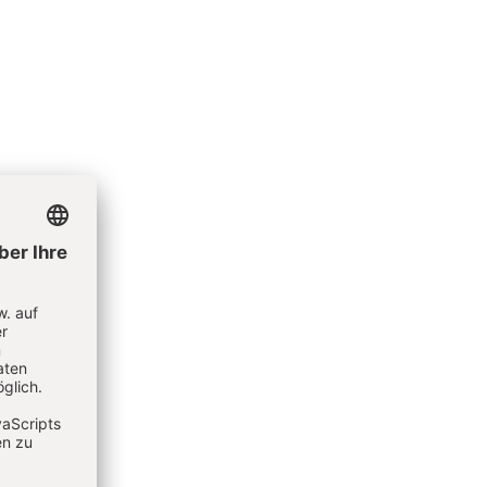
ng
esting