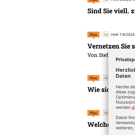
Sind Sie viell. 
Plus
Heft 7-8/2024
Vernetzen Sie s
Von Stefan Weigand
Plus
Heft 4/2024: 
Wie sicher sind
Plus
Heft 9/2024:
Welche Musik 