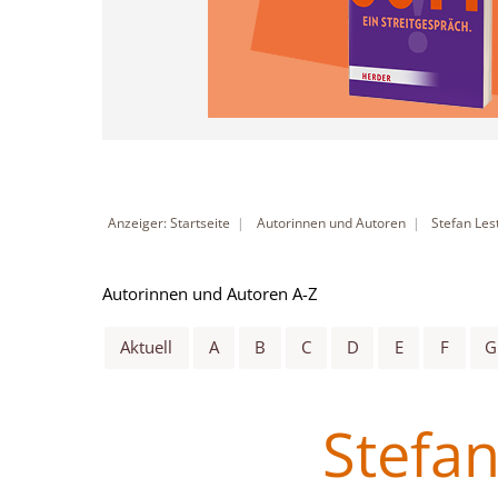
Anzeiger: Startseite
Autorinnen und Autoren
Stefan Les
Autorinnen und Autoren A-Z
Aktuell
A
B
C
D
E
F
G
Stefan