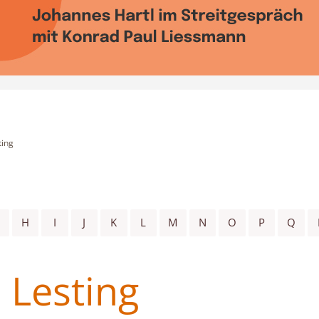
ting
H
I
J
K
L
M
N
O
P
Q
 Lesting