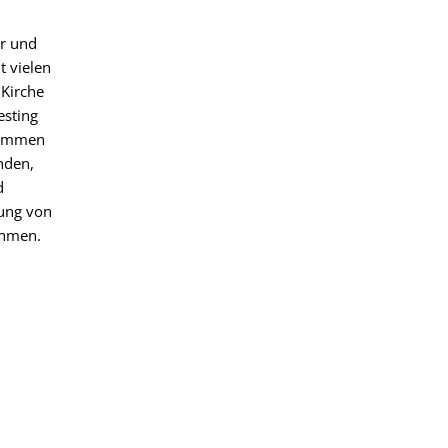
er und
t vielen
 Kirche
esting
usammen
nden,
d
zung von
ahmen.