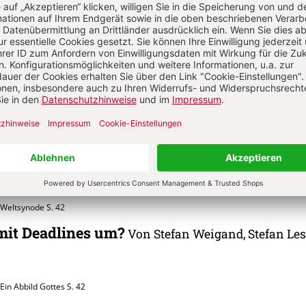
Erinnerungskultur
S. 42
 sind Ihre Angebote?
, Stefan Lesting
 Gemeindepastoral
S. 42
 Ihre Bilder?
Von Stefan Weigand, Stefan Lesting
 Weltsynode
S. 42
mit Deadlines um?
Von Stefan Weigand, Stefan Les
Ein Abbild Gottes
S. 42