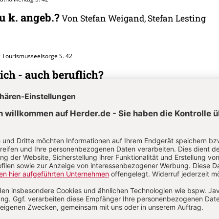
zu k. angeb.?
Von Stefan Weigand, Stefan Lesting
: Tourismusseelsorge
S. 42
ich - auch beruflich?
, Stefan Lesting
Kreuz und Auferstehung
S. 42
 Sie aufgestellt?
Von Stefan Weigand, Stefan Lesti
 Räume des Glaubens
S. 42
wünschen Sie sich?
Von Stefan Weigand, Stefan L