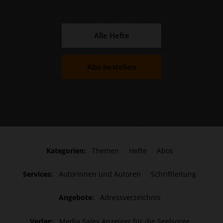
Alle Hefte
Abo bestellen
Kategorien:
Themen
Hefte
Abos
Services:
Autorinnen und Autoren
Schriftleitung
Angebote:
Adressverzeichnis
Verlag:
Media Sales Anzeiger für die Seelsorge