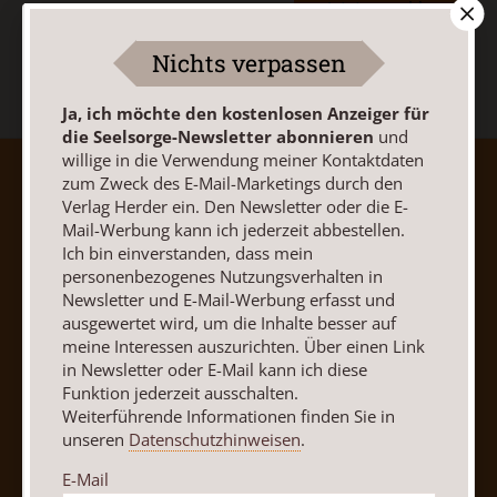
Jetzt anmelden
Nichts verpassen
Ja, ich möchte den kostenlosen Anzeiger für
die Seelsorge-Newsletter abonnieren
und
willige in die Verwendung meiner Kontaktdaten
zum Zweck des E-Mail-Marketings durch den
AGB und Widerrufsbelehrung
Datenschutz
Verlag Herder ein. Den Newsletter oder die E-
Barrierefreiheit
Impressum
Mail-Werbung kann ich jederzeit abbestellen.
Ich bin einverstanden, dass mein
personenbezogenes Nutzungsverhalten in
Vertrag widerrufen
Abo online kündigen
Newsletter und E-Mail-Werbung erfasst und
ausgewertet wird, um die Inhalte besser auf
meine Interessen auszurichten. Über einen Link
in Newsletter oder E-Mail kann ich diese
Funktion jederzeit ausschalten.
Weiterführende Informationen finden Sie in
unseren
Datenschutzhinweisen
.
E-Mail