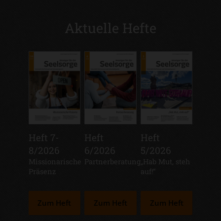
Aktuelle Hefte
Heft 7-
Heft
Heft
8/2026
6/2026
5/2026
:
Missionarische
:
Partnerberatung
:
„Hab Mut, steh
Präsenz
auf!“
Zum Heft
Zum Heft
Zum Heft