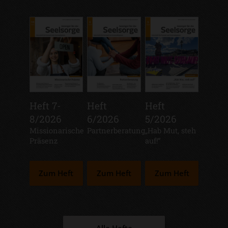
Heft 7-
Heft
Heft
8/2026
6/2026
5/2026
:
Missionarische
:
Partnerberatung
:
„Hab Mut, steh
Präsenz
auf!“
Zum Heft
Zum Heft
Zum Heft
Alle Hefte