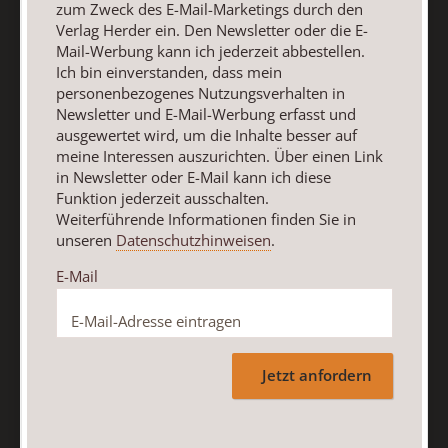
zum Zweck des E-Mail-Marketings durch den
Verwendung meiner Kontaktdaten zum Zweck des E-Mail-
Verlag Herder ein. Den Newsletter oder die E-
Marketings durch den Verlag Herder ein. Den Newsletter
Mail-Werbung kann ich jederzeit abbestellen.
oder die E-Mail-Werbung kann ich jederzeit abbestellen.
Ich bin einverstanden, dass mein
Ich bin einverstanden, dass mein personenbezogenes
personenbezogenes Nutzungsverhalten in
Nutzungsverhalten in Newsletter und E-Mail-Werbung
Newsletter und E-Mail-Werbung erfasst und
ausgewertet wird, um die Inhalte besser auf
erfasst und ausgewertet wird, um die Inhalte besser auf
meine Interessen auszurichten. Über einen Link
meine Interessen auszurichten. Über einen Link in
in Newsletter oder E-Mail kann ich diese
Newsletter oder E-Mail kann ich diese Funktion jederzeit
Funktion jederzeit ausschalten.
ausschalten.
Weiterführende Informationen finden Sie in
Weiterführende Informationen finden Sie in unseren
unseren
Datenschutzhinweisen
.
Datenschutzhinweisen
.
E-Mail
E-Mail
Jetzt anfordern
Jetzt anmelden