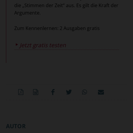
die „Stimmen der Zeit“ aus. Es gilt die Kraft der
Argumente.
Zum Kennenlernen: 2 Ausgaben gratis
Jetzt gratis testen
PDF-
Word
Teilen
Teilen
Whatsapp
Mailen
Datei
Überschrift
AUTOR