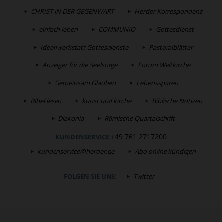
CHRIST IN DER GEGENWART
Herder Korrespondenz
einfach leben
COMMUNIO
Gottesdienst
Ideenwerkstatt Gottesdienste
Pastoralblätter
Anzeiger für die Seelsorge
Forum Weltkirche
Gemeinsam Glauben
Lebensspuren
Bibel lesen
kunst und kirche
Biblische Notizen
Diakonia
Römische Quartalschrift
+49 761 2717200
KUNDENSERVICE
kundenservice@herder.de
Abo online kündigen
FOLGEN SIE UNS:
Twitter