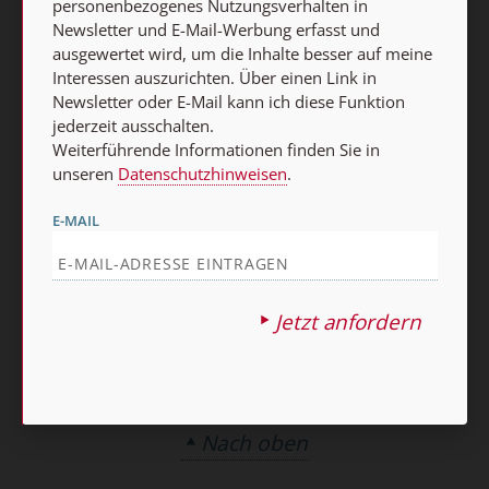
personenbezogenes Nutzungsverhalten in
Newsletter und E-Mail-Werbung erfasst und
AGB und Widerrufsbelehrung
Datenschutz
ausgewertet wird, um die Inhalte besser auf meine
Interessen auszurichten. Über einen Link in
Barrierefreiheit
Impressum
Newsletter oder E-Mail kann ich diese Funktion
jederzeit ausschalten.
Weiterführende Informationen finden Sie in
Vertrag widerrufen
unseren
Datenschutzhinweisen
.
Abo online kündigen
E-MAIL
Jetzt anfordern
Nach oben