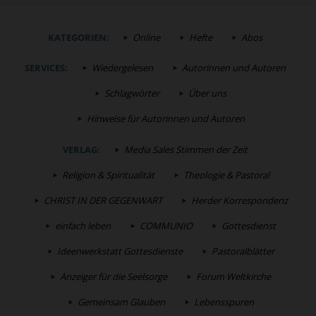
KATEGORIEN:
Online
Hefte
Abos
SERVICES:
Wiedergelesen
Autorinnen und Autoren
Schlagwörter
Über uns
Hinweise für Autorinnen und Autoren
VERLAG:
Media Sales Stimmen der Zeit
Religion & Spiritualität
Theologie & Pastoral
CHRIST IN DER GEGENWART
Herder Korrespondenz
einfach leben
COMMUNIO
Gottesdienst
Ideenwerkstatt Gottesdienste
Pastoralblätter
Anzeiger für die Seelsorge
Forum Weltkirche
Gemeinsam Glauben
Lebensspuren