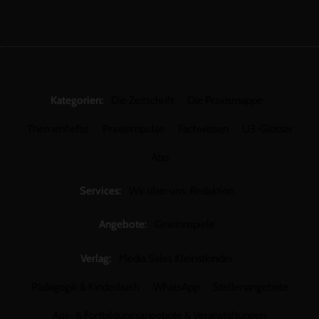
Kategorien:
Die Zeitschrift
Die Praxismappe
Themenhefte
Praxisimpulse
Fachwissen
U3-Glossar
Abo
Services:
Wir über uns: Redaktion
Angebote:
Gewinnspiele
Verlag:
Media Sales Kleinstkinder
Pädagogik & Kinderbuch
WhatsApp
Stellenangebote
Aus- & Fortbildungsangebote & Veranstaltungen