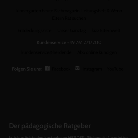
kindergarten heute Fachmagazin, Leitungsheft & Wenn
Eltern Rat suchen
Entdeckungskiste
Unser Ganztag
kizz Elternwelt
Kundenservice
+49 761 2717200
kundenservice@herder.de
Abo online kündigen
Folgen Sie uns:
Facebook
Instagram
YouTube
Der pädagogische Ratgeber
Ja, ich möchte den kostenlosen HERDER-Pädagogik-Newsletter