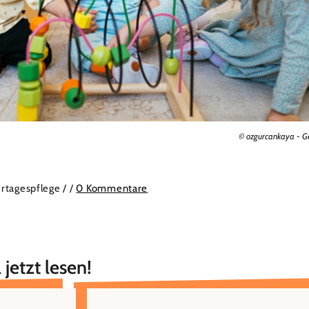
© ozgurcankaya - G
ertagespflege /
/
0 Kommentare
 jetzt lesen!