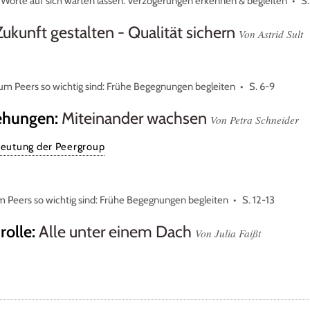
Worte auf sich warten lassen: Verzögerungen erkennen & begleiten
S.
Zukunft gestalten - Qualität sichern
Von Astrid Sult
m Peers so wichtig sind: Frühe Begegnungen begleiten
S. 6-9
ehungen
:
Miteinander wachsen
Von Petra Schneider
eutung der Peergroup
 Peers so wichtig sind: Frühe Begegnungen begleiten
S. 12-13
rolle
:
Alle unter einem Dach
Von Julia Faißt