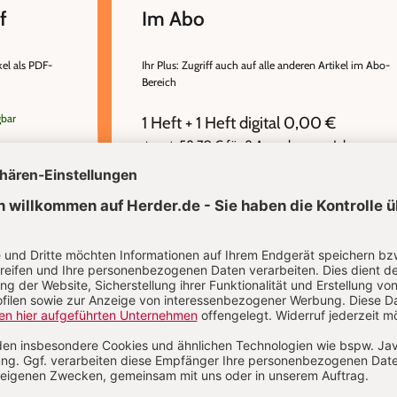
f
Im Abo
kel als PDF-
Ihr Plus: Zugriff auch auf alle anderen Artikel im Abo-
Bereich
gbar
1 Heft + 1 Heft digital 0,00 €
58,70 € für 8 Ausgaben pro Jahr +
danach
Digitalzugang
inkl. MwSt., zzgl. 11,20 € Versand (D)
IM ABO
IM DIGITAL-ABO
Abo testen