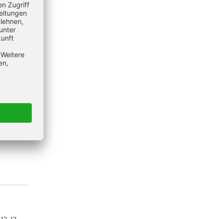
ik -
entin,