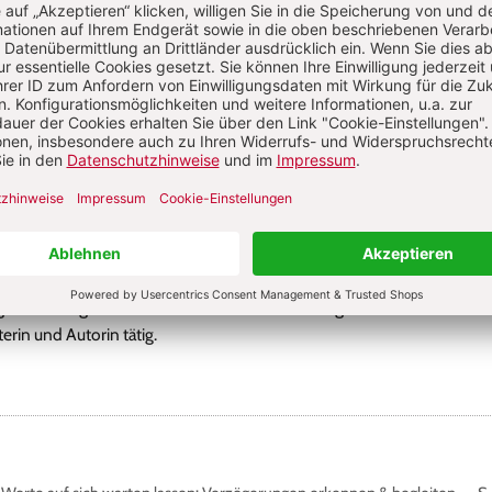
Sie haben ein Abonnement?
Anmelden
a Nemesch
in in der Erwachsenenbildung, Kindheitspädagogin B. A., Frühpädagog
g und Management in der frühkindlichen Bildung. Freiberuflich als Doz
terin und Autorin tätig.