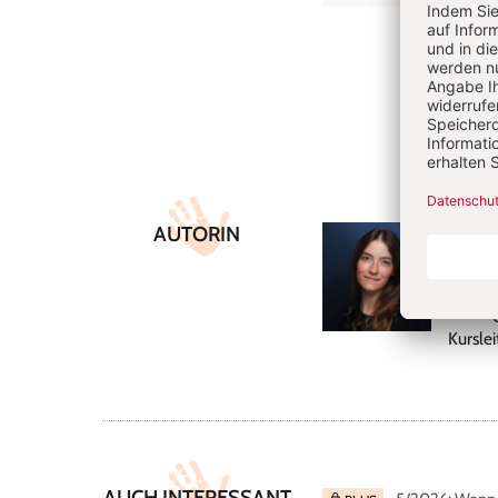
Überschrift
Artikel-
AUTORIN
Juli
Infos
Dozent
Leitun
Kurslei
AUCH INTERESSANT