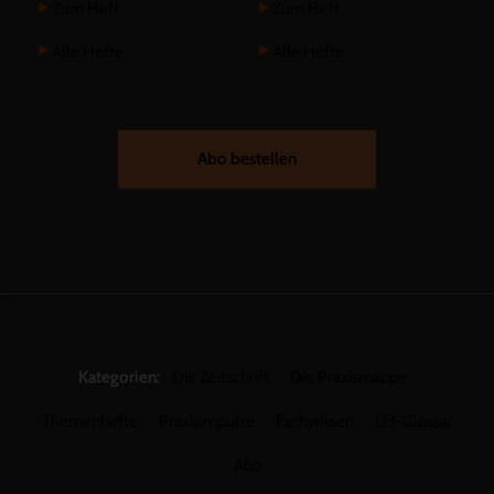
Zum Heft
Zum Heft
Alle Hefte
Alle Hefte
Abo bestellen
Kategorien:
Die Zeitschrift
Die Praxismappe
Themenhefte
Praxisimpulse
Fachwissen
U3-Glossar
Abo