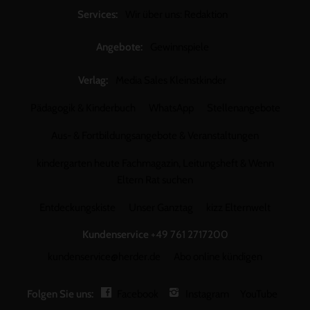
Services:
Wir über uns: Redaktion
Angebote:
Gewinnspiele
Verlag:
Media Sales Kleinstkinder
Pädagogik & Kinderbuch
WhatsApp
Stellenangebote
Aus- & Fortbildungsangebote & Veranstaltungen
kindergarten heute Fachmagazin, Leitungsheft & Wenn
Eltern Rat suchen
Entdeckungskiste
Unser Ganztag
kizz Elternwelt
Kundenservice
+49 761 2717200
kundenservice@herder.de
Abo online kündigen
Folgen Sie uns:
Facebook
Instagram
YouTube