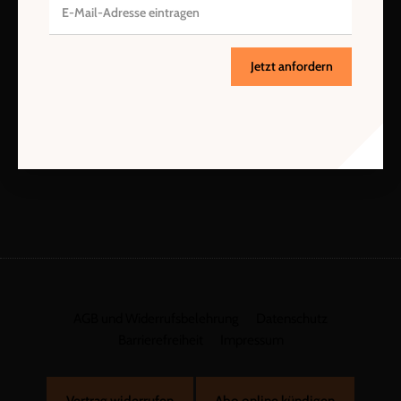
Datenschutzhinweisen
.
E-Mail
Jetzt anfordern
Jetzt anmelden
AGB und Widerrufsbelehrung
Datenschutz
Barrierefreiheit
Impressum
Vertrag widerrufen
Abo online kündigen