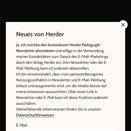
Neues von Herder
Ja, ich möchte den kostenlosen Herder Pädagogik-
Der pädagogische Ratgeber
Newsletter abonnieren
und willige in die Verwendung
meiner Kontaktdaten zum Zweck des E-Mail-Marketings
Ja, ich möchte den kostenlosen HERDER-Pädagogik-Newsletter
durch den Verlag Herder ein. Den Newsletter oder die E-
abonnieren
und willige in die Verwendung meiner Kontaktdaten
Mail-Werbung kann ich jederzeit abbestellen.
zum Zweck des E-Mail-Marketings durch den Verlag Herder ein.
Ich bin einverstanden, dass mein personenbezogenes
Den Newsletter oder die E-Mail-Werbung kann ich jederzeit
Nutzungsverhalten in Newsletter und E-Mail-Werbung
abbestellen.
erfasst und ausgewertet wird, um die Inhalte besser auf
meine Interessen auszurichten. Über einen Link in
Ich bin einverstanden, dass mein personenbezogenes
Newsletter oder E-Mail kann ich diese Funktion jederzeit
Nutzungsverhalten in Newsletter und E-Mail-Werbung erfasst
ausschalten.
und ausgewertet wird, um die Inhalte besser auf meine
Weiterführende Informationen finden Sie in unseren
Interessen auszurichten. Über einen Link in Newsletter oder E-
Datenschutzhinweisen
.
Mail kann ich diese Funktion jederzeit ausschalten.
E-Mail
Weiterführende Informationen finden Sie in unseren