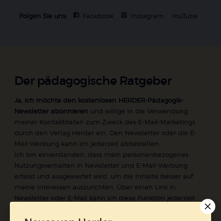
Folgen Sie uns:
Facebook
Instagram
YouTube
Der pädagogische Ratgeber
Ja, ich möchte den kostenlosen HERDER-Pädagogik-
Newsletter abonnieren
und willige in die Verwendung
meiner Kontaktdaten zum Zweck des E-Mail-Marketings
durch den Verlag Herder ein. Den Newsletter oder die E-
Mail-Werbung kann ich jederzeit abbestellen.
Ich bin einverstanden, dass mein personenbezogenes
Nutzungsverhalten in Newsletter und E-Mail-Werbung
erfasst und ausgewertet wird, um die Inhalte besser auf
meine Interessen auszurichten. Über einen Link in
Newsletter oder E-Mail kann ich diese Funktion jederzeit
ausschalten.
Weiterführende Informationen finden Sie in unseren