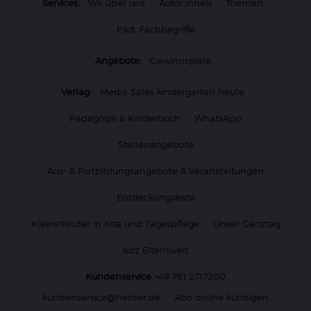
Services:
Wir über uns
Autor:innen
Themen
Päd. Fachbegriffe
Angebote:
Gewinnspiele
Verlag:
Media Sales kindergarten heute
Pädagogik & Kinderbuch
WhatsApp
Stellenangebote
Aus- & Fortbildungsangebote & Veranstaltungen
Entdeckungskiste
Kleinstkinder in Kita und Tagespflege
Unser Ganztag
kizz Elternwelt
Kundenservice
+49 761 2717200
kundenservice@herder.de
Abo online kündigen