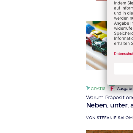
GRATIS
Ausgabe
Warum Präpositione
:
Neben, unter, 
VON STEFANIE SALO