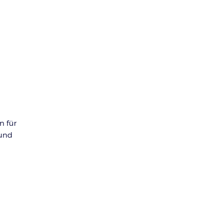
n für
 und