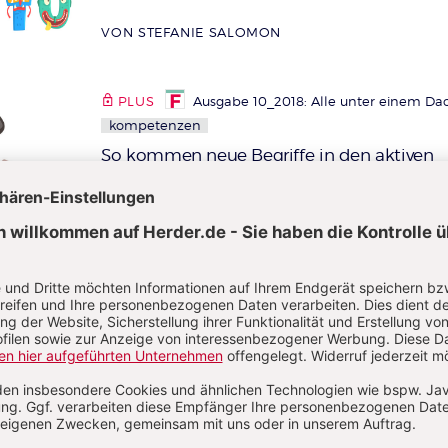
VON STEFANIE SALOMON
PLUS
Ausgabe 10_2018: Alle unter einem Da
kompetenzen
So kommen neue Begriffe in den aktiven
Wortschatz
:
Die Wau-Wau-Katze
VON STEFANIE SALOMON
PLUS
Ausgabe 11-12_2018: Einmaliges aus d
Kreativlager
S. 13
kompetenzen
Der Trick mit den richtigen Artikeln
:
Der, die, das
VON STEFANIE SALOMON