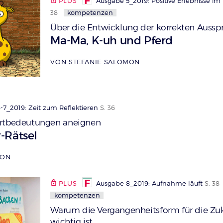
PLUS
Ausgabe 5_2019: Positive Erlebnisse i
38
kompetenzen
Über die Entwicklung der korrekten Aussp
:
Ma-Ma, K-uh und Pferd
VON STEFANIE SALOMON
-7_2019: Zeit zum Reflektieren
S. 36
ortbedeutungen aneignen
-Rätsel
MON
PLUS
Ausgabe 8_2019: Aufnahme läuft
S. 38
kompetenzen
Warum die Vergangenheitsform für die Zu
wichtig ist