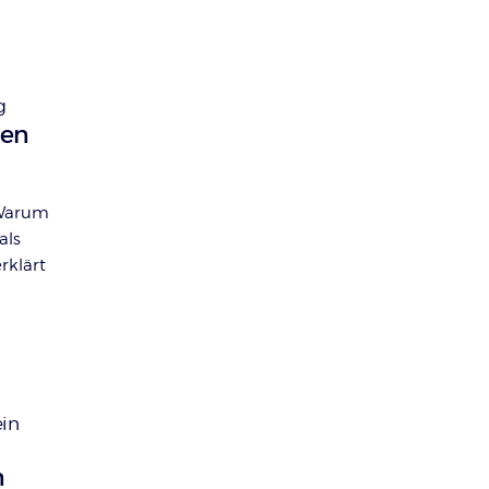
g
gen
 Warum
als
rklärt
ein
n