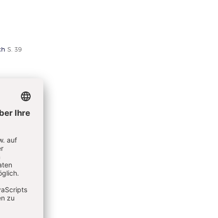
ch
S. 39
em