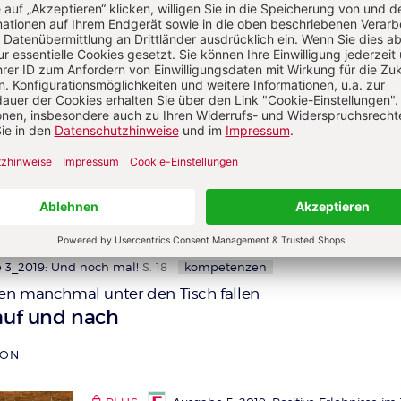
PLUS
Ausgabe 1_2019: Tanzen in der Kita
S. 1
kompetenzen
Wie Kinder die Mehrzahl erlernen
:
Auto – Autos! Teller – Tellers?
VON STEFANIE SALOMON
 3_2019: Und noch mal!
S. 18
kompetenzen
n manchmal unter den Tisch fallen
auf und nach
MON