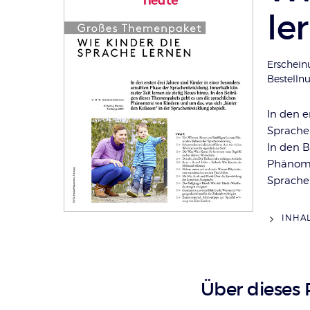
le
Erschein
Bestell
In den e
Sprachen
In den 
Phänome
Sprache
INHA
Über dieses 