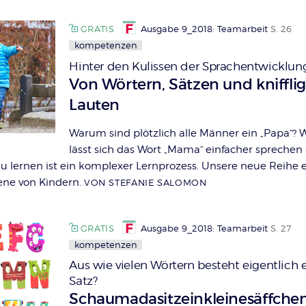
GRATIS
Ausgabe 9_2018: Teamarbeit
S. 26
kompetenzen
Hinter den Kulissen der Sprachentwicklun
:
Von Wörtern, Sätzen und kniffli
Lauten
Warum sind plötzlich alle Männer ein „Papa“?
lässt sich das Wort „Mama“ einfacher sprechen 
zu lernen ist ein komplexer Lernprozess. Unsere neue Reihe e
ne von Kindern.
VON STEFANIE SALOMON
GRATIS
Ausgabe 9_2018: Teamarbeit
S. 27
kompetenzen
Aus wie vielen Wörtern besteht eigentlich 
Satz?
:
Schaumadasitzeinkleinesäffche