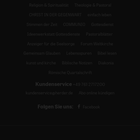
Religion & Spiritualität
Theologie & Pastoral
CHRIST IN DER GEGENWART
einfach leben
Stimmen der Zeit
COMMUNIO
Gottesdienst
Ideenwerkstatt Gottesdienste
Pastoralblätter
Anzeiger für die Seelsorge
Forum Weltkirche
Gemeinsam Glauben
Lebensspuren
Bibel lesen
kunst und kirche
Biblische Notizen
Diakonia
Römische Quartalschrift
Kundenservice
+49 761 2717200
kundenservice@herder.de
Abo online kündigen
Folgen Sie uns:
Facebook