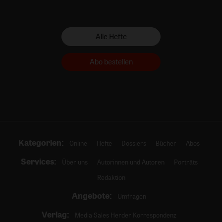
Alle Hefte
Abo bestellen
Kategorien:
Online
Hefte
Dossiers
Bücher
Abos
Services:
Über uns
Autorinnen und Autoren
Porträts
Redaktion
Angebote:
Umfragen
Verlag:
Media Sales Herder Korrespondenz