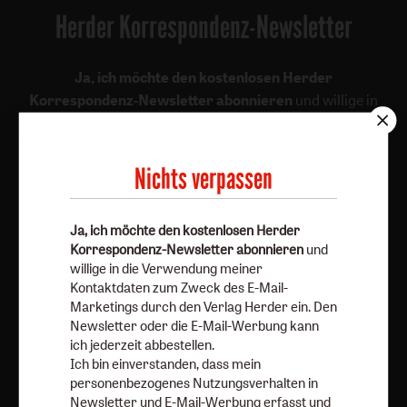
Herder Korrespondenz-Newsletter
Ja, ich möchte den kostenlosen Herder
Korrespondenz-Newsletter abonnieren
und willige in
die Verwendung meiner Kontaktdaten zum Zweck des E-
Mail-Marketings durch den Verlag Herder ein. Den
Newsletter oder die E-Mail-Werbung kann ich jederzeit
Nichts verpassen
abbestellen.
Ich bin einverstanden, dass mein personenbezogenes
Ja, ich möchte den kostenlosen Herder
Nutzungsverhalten in Newsletter und E-Mail-Werbung
Korrespondenz-Newsletter abonnieren
und
erfasst und ausgewertet wird, um die Inhalte besser auf
willige in die Verwendung meiner
meine Interessen auszurichten. Über einen Link in
Kontaktdaten zum Zweck des E-Mail-
Newsletter oder E-Mail kann ich diese Funktion jederzeit
Marketings durch den Verlag Herder ein. Den
ausschalten.
Newsletter oder die E-Mail-Werbung kann
ich jederzeit abbestellen.
Weiterführende Informationen finden Sie in unseren
Ich bin einverstanden, dass mein
Datenschutzhinweisen
.
personenbezogenes Nutzungsverhalten in
Newsletter und E-Mail-Werbung erfasst und