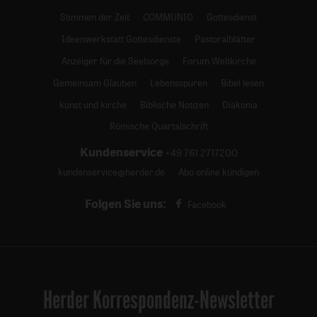
Stimmen der Zeit
COMMUNIO
Gottesdienst
Ideenwerkstatt Gottesdienste
Pastoralblätter
Anzeiger für die Seelsorge
Forum Weltkirche
Gemeinsam Glauben
Lebensspuren
Bibel lesen
kunst und kirche
Biblische Notizen
Diakonia
Römische Quartalschrift
Kundenservice
+49 761 2717200
kundenservice@herder.de
Abo online kündigen
Folgen Sie uns:
Facebook
Herder Korrespondenz-Newsletter