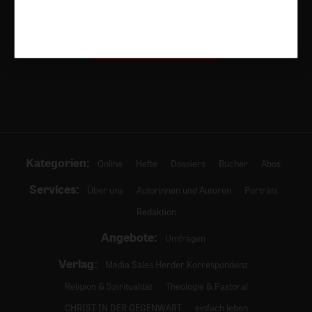
Alle Hefte
Abo bestellen
Kategorien:
Online
Hefte
Dossiers
Bücher
Abos
Services:
Über uns
Autorinnen und Autoren
Porträts
Redaktion
Angebote:
Umfragen
Verlag:
Media Sales Herder Korrespondenz
Religion & Spiritualität
Theologie & Pastoral
CHRIST IN DER GEGENWART
einfach leben