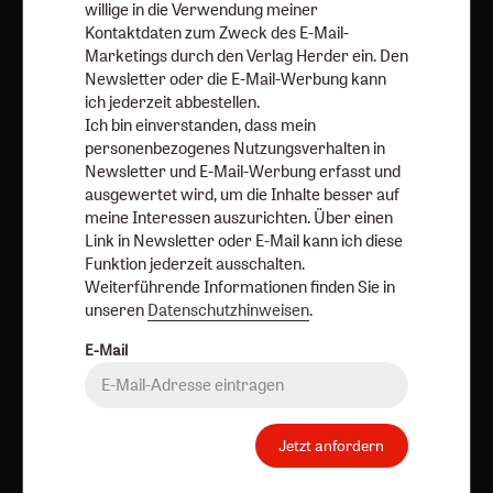
willige in die Verwendung meiner
Kontaktdaten zum Zweck des E-Mail-
Marketings durch den Verlag Herder ein. Den
Newsletter oder die E-Mail-Werbung kann
Aktuelle Hefte
ich jederzeit abbestellen.
Ich bin einverstanden, dass mein
personenbezogenes Nutzungsverhalten in
Newsletter und E-Mail-Werbung erfasst und
ausgewertet wird, um die Inhalte besser auf
meine Interessen auszurichten. Über einen
Link in Newsletter oder E-Mail kann ich diese
Funktion jederzeit ausschalten.
Weiterführende Informationen finden Sie in
unseren
Datenschutzhinweisen
.
Heft 8/2026
Heft 7/2026
Heft 6/2026
E-Mail
Zum Heft
Zum Heft
Zum Heft
Jetzt anfordern