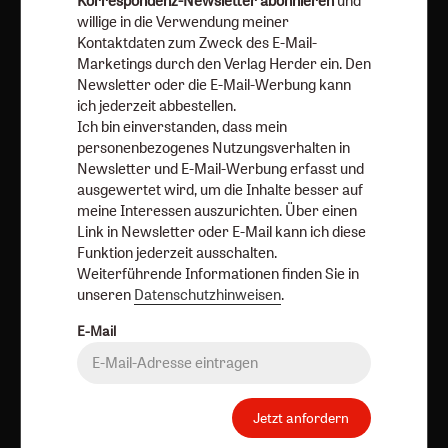
Korrespondenz-Newsletter abonnieren
und
abbestellen.
willige in die Verwendung meiner
Ich bin einverstanden, dass mein personenbezogenes
Kontaktdaten zum Zweck des E-Mail-
Nutzungsverhalten in Newsletter und E-Mail-Werbung
Marketings durch den Verlag Herder ein. Den
erfasst und ausgewertet wird, um die Inhalte besser auf
Newsletter oder die E-Mail-Werbung kann
ich jederzeit abbestellen.
meine Interessen auszurichten. Über einen Link in
Ich bin einverstanden, dass mein
Newsletter oder E-Mail kann ich diese Funktion jederzeit
personenbezogenes Nutzungsverhalten in
ausschalten.
Newsletter und E-Mail-Werbung erfasst und
Weiterführende Informationen finden Sie in unseren
ausgewertet wird, um die Inhalte besser auf
Datenschutzhinweisen
.
meine Interessen auszurichten. Über einen
Link in Newsletter oder E-Mail kann ich diese
E-Mail
Funktion jederzeit ausschalten.
Weiterführende Informationen finden Sie in
unseren
Datenschutzhinweisen
.
E-Mail
Jetzt anmelden
Jetzt anfordern