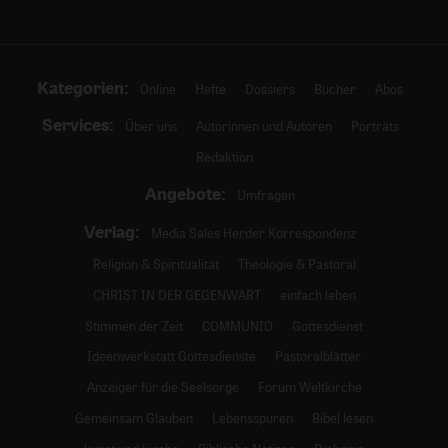
Kategorien:
Online
Hefte
Dossiers
Bücher
Abos
Services:
Über uns
Autorinnen und Autoren
Porträts
Redaktion
Angebote:
Umfragen
Verlag:
Media Sales Herder Korrespondenz
Religion & Spiritualität
Theologie & Pastoral
CHRIST IN DER GEGENWART
einfach leben
Stimmen der Zeit
COMMUNIO
Gottesdienst
Ideenwerkstatt Gottesdienste
Pastoralblätter
Anzeiger für die Seelsorge
Forum Weltkirche
Gemeinsam Glauben
Lebensspuren
Bibel lesen