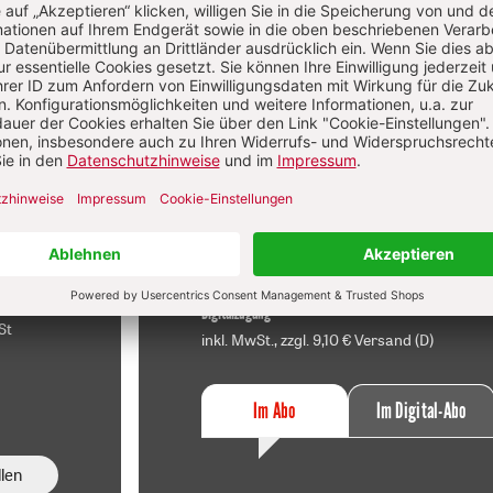
f
Im Abo
sen
Ihr Plus: Zugriff auch auf alle anderen
atei.
Artikel im Abo-Bereich
t
2 Hefte + 2 Hefte digital 0,00 €
120,40 € für 7 Ausgaben pro Halbjahr +
danach
Digitalzugang
St
inkl. MwSt., zzgl. 9,10 € Versand (D)
Im Abo
Im Digital-Abo
len