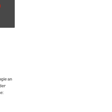
ogie an
der
e: