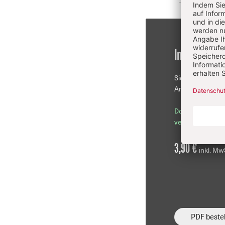
Im Einzelkau
Sie erhalten die
Artikel als PDF-D
Download sofor
verfügbar
3,90 €
inkl. Mw
PDF bestel