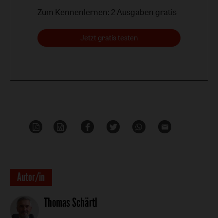
Zum Kennenlernen: 2 Ausgaben gratis
Jetzt gratis testen
PDF-
Word
Teilen
Teilen
Whatsapp
Mailen
Datei
Überschrift
Autor/in
Artikel-
Thomas Schärtl
Infos