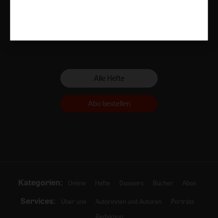
Heft 8/2026
Heft 7/2026
Heft 6/2026
Zum Heft
Zum Heft
Zum Heft
Alle Hefte
Abo bestellen
Kategorien:
Online
Hefte
Dossiers
Bücher
Abos
Services:
Über uns
Autorinnen und Autoren
Porträts
Redaktion