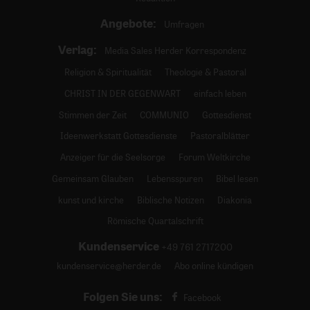
Angebote:
Umfragen
Verlag:
Media Sales Herder Korrespondenz
Religion & Spiritualität
Theologie & Pastoral
CHRIST IN DER GEGENWART
einfach leben
Stimmen der Zeit
COMMUNIO
Gottesdienst
Ideenwerkstatt Gottesdienste
Pastoralblätter
Anzeiger für die Seelsorge
Forum Weltkirche
Gemeinsam Glauben
Lebensspuren
Bibel lesen
kunst und kirche
Biblische Notizen
Diakonia
Römische Quartalschrift
Kundenservice
+49 761 2717200
kundenservice@herder.de
Abo online kündigen
Folgen Sie uns:
Facebook