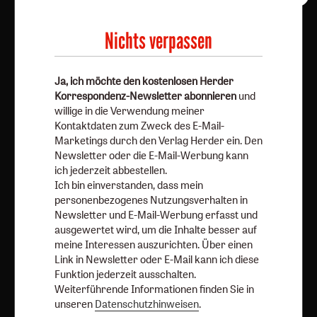
Korrespondenz-Newsletter abonnieren
und willige in
die Verwendung meiner Kontaktdaten zum Zweck des E-
Nichts verpassen
Mail-Marketings durch den Verlag Herder ein. Den
Newsletter oder die E-Mail-Werbung kann ich jederzeit
abbestellen.
Ja, ich möchte den kostenlosen Herder
Ich bin einverstanden, dass mein personenbezogenes
Korrespondenz-Newsletter abonnieren
und
Nutzungsverhalten in Newsletter und E-Mail-Werbung
willige in die Verwendung meiner
erfasst und ausgewertet wird, um die Inhalte besser auf
Kontaktdaten zum Zweck des E-Mail-
Marketings durch den Verlag Herder ein. Den
meine Interessen auszurichten. Über einen Link in
Newsletter oder die E-Mail-Werbung kann
Newsletter oder E-Mail kann ich diese Funktion jederzeit
ich jederzeit abbestellen.
ausschalten.
Ich bin einverstanden, dass mein
Weiterführende Informationen finden Sie in unseren
personenbezogenes Nutzungsverhalten in
Datenschutzhinweisen
.
Newsletter und E-Mail-Werbung erfasst und
ausgewertet wird, um die Inhalte besser auf
E-Mail
meine Interessen auszurichten. Über einen
Link in Newsletter oder E-Mail kann ich diese
Funktion jederzeit ausschalten.
Weiterführende Informationen finden Sie in
unseren
Datenschutzhinweisen
.
Jetzt anmelden