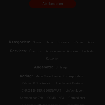
Abo bestellen
Kategorien:
Online
Hefte
Dossiers
Bücher
Abos
Services:
Über uns
Autorinnen und Autoren
Porträts
Redaktion
Angebote:
Umfragen
Verlag:
Media Sales Herder Korrespondenz
Religion & Spiritualität
Theologie & Pastoral
CHRIST IN DER GEGENWART
einfach leben
Stimmen der Zeit
COMMUNIO
Gottesdienst
Ideenwerkstatt Gottesdienste
Pastoralblätter