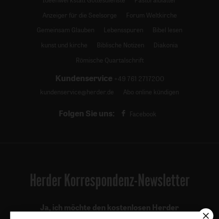
Anzeiger für die Seelsorge
Forum Weltkirche
Gemeinsam Glauben
Lebensspuren
Bibel lesen
kunst und kirche
Biblische Notizen
Diakonia
Römische Quartalschrift
Kundenservice
+49 761 2717200
kundenservice@herder.de
Abo online kündigen
Folgen Sie uns:
Facebook
Herder Korrespondenz-Newsletter
Ja, ich möchte den kostenlosen Herder