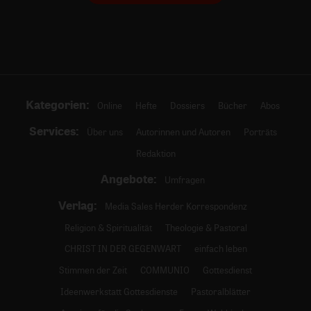
Kategorien:
Online
Hefte
Dossiers
Bücher
Abos
Services:
Über uns
Autorinnen und Autoren
Porträts
Redaktion
Angebote:
Umfragen
Verlag:
Media Sales Herder Korrespondenz
Religion & Spiritualität
Theologie & Pastoral
CHRIST IN DER GEGENWART
einfach leben
Stimmen der Zeit
COMMUNIO
Gottesdienst
Ideenwerkstatt Gottesdienste
Pastoralblätter