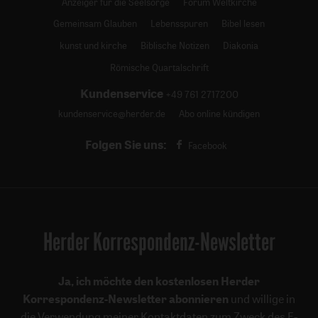
Anzeiger für die Seelsorge
Forum Weltkirche
Gemeinsam Glauben
Lebensspuren
Bibel lesen
kunst und kirche
Biblische Notizen
Diakonia
Römische Quartalschrift
Kundenservice
+49 761 2717200
kundenservice@herder.de
Abo online kündigen
Folgen Sie uns:
Facebook
Herder Korrespondenz-Newsletter
Ja, ich möchte den kostenlosen Herder
Korrespondenz-Newsletter abonnieren
und willige in
die Verwendung meiner Kontaktdaten zum Zweck des E-