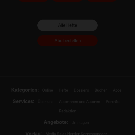
Alle Hefte
Abo bestellen
Kategorien:
Online
Hefte
Dossiers
Bücher
Abos
Services:
Über uns
Autorinnen und Autoren
Porträts
Redaktion
Angebote:
Umfragen
Verlag:
Media Sales Herder Korrespondenz