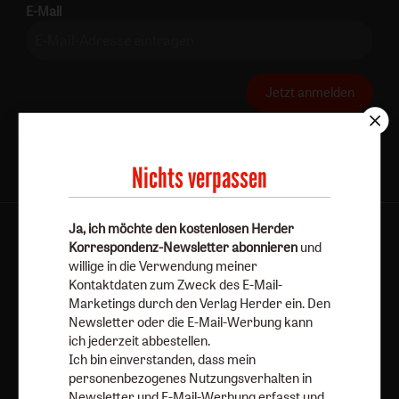
E-Mail
Jetzt anmelden
Nichts verpassen
Ja, ich möchte den kostenlosen Herder
AGB und Widerrufsbelehrung
Datenschutz
Korrespondenz-Newsletter abonnieren
und
Barrierefreiheit
Impressum
willige in die Verwendung meiner
Kontaktdaten zum Zweck des E-Mail-
Marketings durch den Verlag Herder ein. Den
Vertrag widerrufen
Abo online kündigen
Newsletter oder die E-Mail-Werbung kann
ich jederzeit abbestellen.
Ich bin einverstanden, dass mein
personenbezogenes Nutzungsverhalten in
Newsletter und E-Mail-Werbung erfasst und