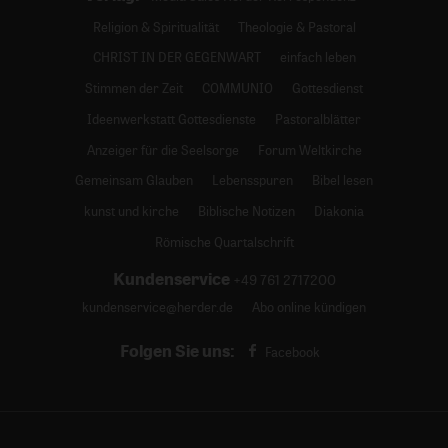
Religion & Spiritualität
Theologie & Pastoral
CHRIST IN DER GEGENWART
einfach leben
Stimmen der Zeit
COMMUNIO
Gottesdienst
Ideenwerkstatt Gottesdienste
Pastoralblätter
Anzeiger für die Seelsorge
Forum Weltkirche
Gemeinsam Glauben
Lebensspuren
Bibel lesen
kunst und kirche
Biblische Notizen
Diakonia
Römische Quartalschrift
Kundenservice
+49 761 2717200
kundenservice@herder.de
Abo online kündigen
Folgen Sie uns:
Facebook