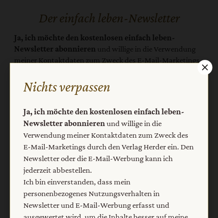
Der einfach leben-Newsletter
Ja, ich möchte den kostenlosen einfach leben-
Newsletter abonnieren
und willige in die Verwendung
meiner Kontaktdaten zum Zweck des E-Mail-Marketings
durch den Verlag Herder ein. Den Newsletter oder die E-
Mail-Werbung kann ich jederzeit abbestellen.
Nichts verpassen
Ich bin einverstanden, dass mein personenbezogenes
Nutzungsverhalten in Newsletter und E-Mail-Werbung
Ja, ich möchte den kostenlosen einfach leben-
erfasst und ausgewertet wird, um die Inhalte besser auf
Newsletter abonnieren
und willige in die
meine Interessen auszurichten. Über einen Link in
Verwendung meiner Kontaktdaten zum Zweck des
Newsletter oder E-Mail kann ich diese Funktion jederzeit
E-Mail-Marketings durch den Verlag Herder ein. Den
ausschalten.
Newsletter oder die E-Mail-Werbung kann ich
Weiterführende Informationen finden Sie in unseren
jederzeit abbestellen.
Datenschutzhinweisen
.
Ich bin einverstanden, dass mein
E-Mail
personenbezogenes Nutzungsverhalten in
Newsletter und E-Mail-Werbung erfasst und
ausgewertet wird, um die Inhalte besser auf meine