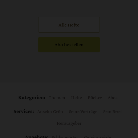
Alle Hefte
Abo bestellen
Kategorien:
Themen
Hefte
Bücher
Abos
Services:
Anselm Grün
Seine Vorträge
Sein Brief
Herausgeber
Angebote:
Schlagwörter
Gewinnspiele