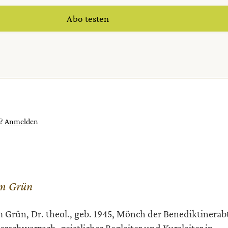
Abo testen
t?
Anmelden
m Grün
 Grün, Dr. theol., geb. 1945, Mönch der Benediktinerab