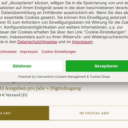
l jetzt lesen!
 auf alle anderen Artikel im Abo-Bereich
te digital 0,00 €
 12 Ausgaben pro Jahr + Digitalzugang
20 € Versand (D)
M ABO
IM DIGITAL-ABO