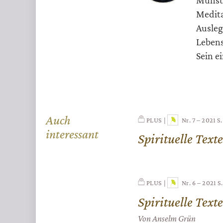
Infos
Münste
Medita
Ausleg
Lebens
Sein e
Auch
PLUS
Nr. 7 – 2021
S.
interessant
Spirituelle Texte
PLUS
Nr. 6 – 2021
S.
Spirituelle Text
Von Anselm Grün