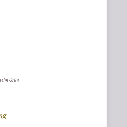
selm Grün
ung