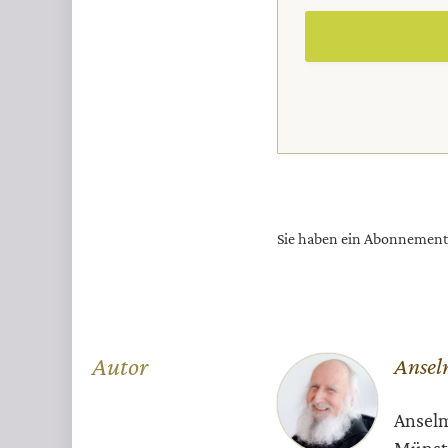
Sie haben ein Abonnemen
Überschrift
Autor
Ansel
Artikel-
Anselm