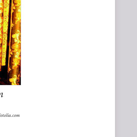
n
fotolia.com