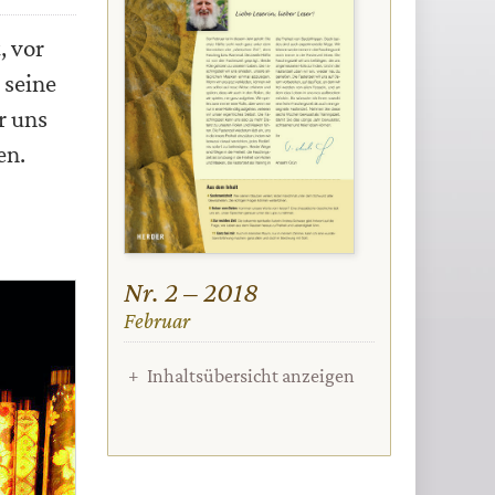
, vor
 seine
r uns
en.
Nr. 2 – 2018
:
Februar
Inhaltsübersicht anzeigen