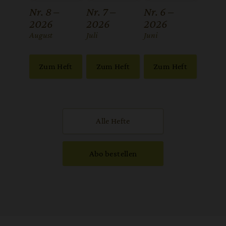
Nr. 8 –
Nr. 7 –
Nr. 6 –
2026
2026
2026
:
August
:
Juli
:
Juni
Zum Heft
Zum Heft
Zum Heft
Alle Hefte
Abo bestellen