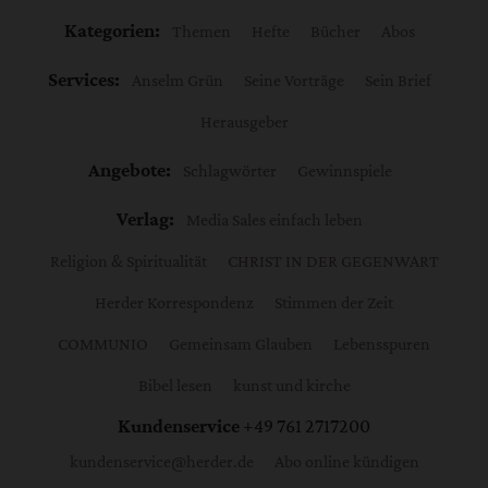
Kategorien:
Themen
Hefte
Bücher
Abos
Services:
Anselm Grün
Seine Vorträge
Sein Brief
Herausgeber
Angebote:
Schlagwörter
Gewinnspiele
Verlag:
Media Sales einfach leben
Religion & Spiritualität
CHRIST IN DER GEGENWART
Herder Korrespondenz
Stimmen der Zeit
COMMUNIO
Gemeinsam Glauben
Lebensspuren
Bibel lesen
kunst und kirche
Kundenservice
+49 761 2717200
kundenservice@herder.de
Abo online kündigen