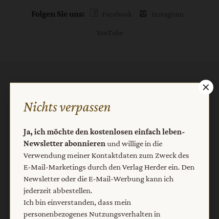
Folgen Sie uns:
Facebook
Instagram
YouTube
Der einfach leben-Newsletter
Nichts verpassen
Ja, ich möchte den kostenlosen einfach leben-
Newsletter abonnieren
und willige in die Verwendung
Ja, ich möchte den kostenlosen einfach leben-
meiner Kontaktdaten zum Zweck des E-Mail-Marketings
Newsletter abonnieren
und willige in die
durch den Verlag Herder ein. Den Newsletter oder die E-
Verwendung meiner Kontaktdaten zum Zweck des
Mail-Werbung kann ich jederzeit abbestellen.
E-Mail-Marketings durch den Verlag Herder ein. Den
Ich bin einverstanden, dass mein personenbezogenes
Newsletter oder die E-Mail-Werbung kann ich
Nutzungsverhalten in Newsletter und E-Mail-Werbung
jederzeit abbestellen.
erfasst und ausgewertet wird, um die Inhalte besser auf
Ich bin einverstanden, dass mein
meine Interessen auszurichten. Über einen Link in
personenbezogenes Nutzungsverhalten in
Newsletter oder E-Mail kann ich diese Funktion jederzeit